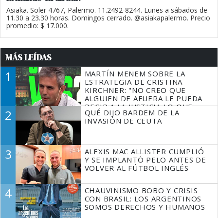
Asiaka. Soler 4767, Palermo. 11.2492-8244. Lunes a sábados de
11.30 a 23.30 horas. Domingos cerrado. @asiakapalermo. Precio
promedio: $ 17.000.
MÁS LEÍDAS
1
MARTÍN MENEM SOBRE LA
ESTRATEGIA DE CRISTINA
KIRCHNER: "NO CREO QUE
ALGUIEN DE AFUERA LE PUEDA
DECIR A LA JUSTICIA LO QUE
2
QUÉ DIJO BARDEM DE LA
TIENE QUE HACER"
INVASIÓN DE CEUTA
3
ALEXIS MAC ALLISTER CUMPLIÓ
Y SE IMPLANTÓ PELO ANTES DE
VOLVER AL FÚTBOL INGLÉS
4
CHAUVINISMO BOBO Y CRISIS
CON BRASIL: LOS ARGENTINOS
SOMOS DERECHOS Y HUMANOS