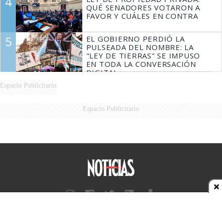
4
FUEGO
QUÉ SENADORES VOTARON A
FAVOR Y CUÁLES EN CONTRA
5
EL GOBIERNO PERDIÓ LA
PULSEADA DEL NOMBRE: LA
"LEY DE TIERRAS" SE IMPUSO
EN TODA LA CONVERSACIÓN
DIGITAL
Espacio Publicitario
Espacio Publicitario
Diario Perfil
Caras
Marie Claire
Fortuna
Hombre