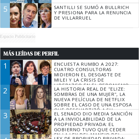
5
SANTILLI SE SUMÓ A BULLRICH
Y PRESIONA PARA LA RENUNCIA
DE VILLARRUEL
Espacio Publicitario
MÁS LEÍDAS DE PERFIL
1
ENCUESTA RUMBO A 2027:
CUATRO CONSULTORAS
MIDIERON EL DESGASTE DE
MILEI Y LA CRISIS DE
LIDERAZGO EN EL PERONISMO
2
LA HISTORIA REAL DE "ELIZE:
SOMBRAS DE UNA MUJER", LA
NUEVA PELÍCULA DE NETFLIX
SOBRE EL CASO DE UNA ESPOSA
QUE DESCUARTIZÓ A SU
3
EL SENADO DIO MEDIA SANCIÓN
MARIDO
A LA INVIOLABILIDAD DE LA
PROPIEDAD PRIVADA: EL
GOBIERNO TUVO QUE CEDER
EN LA LEY DEL MANEJO DEL
LEY DE PROPIEDAD PRIVADA: