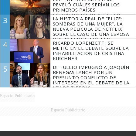
REVELÓ CUÁLES SERÍAN LOS
PRIMEROS PAÍSES
LATINOAMERICANOS EN SER
3
LA HISTORIA REAL DE "ELIZE:
DERROTADOS
SOMBRAS DE UNA MUJER", LA
NUEVA PELÍCULA DE NETFLIX
SOBRE EL CASO DE UNA ESPOSA
QUE DESCUARTIZÓ A SU
4
RICARDO LORENZETTI SE
MARIDO
METIÓ EN EL DEBATE SOBRE LA
INHABILITACIÓN DE CRISTINA
KIRCHNER
5
DI TULLIO IMPUGNÓ A JOAQUÍN
BENEGAS LYNCH POR UN
PRESUNTO CONFLICTO DE
INTERESES EN EL DEBATE DE LA
LEY DE TIERRAS
Espacio Publicitario
Espacio Publicitario