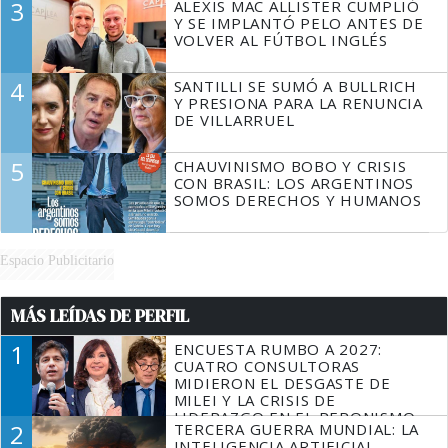
3
ALEXIS MAC ALLISTER CUMPLIÓ
Y SE IMPLANTÓ PELO ANTES DE
VOLVER AL FÚTBOL INGLÉS
4
SANTILLI SE SUMÓ A BULLRICH
Y PRESIONA PARA LA RENUNCIA
DE VILLARRUEL
5
CHAUVINISMO BOBO Y CRISIS
CON BRASIL: LOS ARGENTINOS
SOMOS DERECHOS Y HUMANOS
Espacio Publicitario
MÁS LEÍDAS DE PERFIL
1
ENCUESTA RUMBO A 2027:
CUATRO CONSULTORAS
MIDIERON EL DESGASTE DE
MILEI Y LA CRISIS DE
LIDERAZGO EN EL PERONISMO
2
TERCERA GUERRA MUNDIAL: LA
INTELIGENCIA ARTIFICIAL