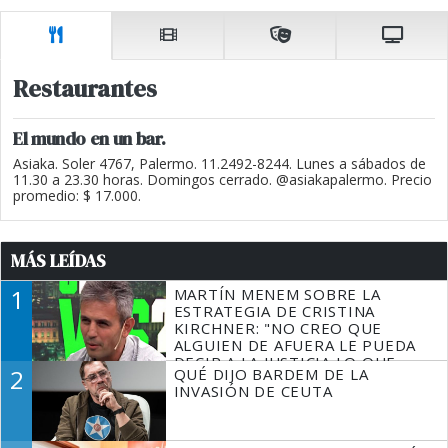
Restaurantes
El mundo en un bar.
Asiaka. Soler 4767, Palermo. 11.2492-8244. Lunes a sábados de
11.30 a 23.30 horas. Domingos cerrado. @asiakapalermo. Precio
promedio: $ 17.000.
MÁS LEÍDAS
1
MARTÍN MENEM SOBRE LA
ESTRATEGIA DE CRISTINA
KIRCHNER: "NO CREO QUE
ALGUIEN DE AFUERA LE PUEDA
DECIR A LA JUSTICIA LO QUE
2
QUÉ DIJO BARDEM DE LA
TIENE QUE HACER"
INVASIÓN DE CEUTA