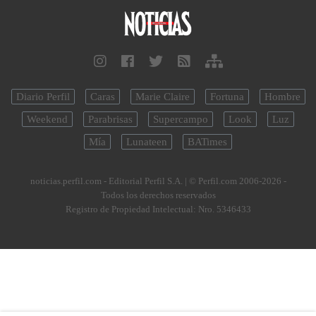
Diario Perfil
Caras
Marie Claire
Fortuna
Hombre
Weekend
Parabrisas
Supercampo
Look
Luz
Mía
Lunateen
BATimes
noticias.perfil.com - Editorial Perfil S.A.
| © Perfil.com 2006-2026 -
Todos los derechos reservados
Registro de Propiedad Intelectual: Nro. 5346433