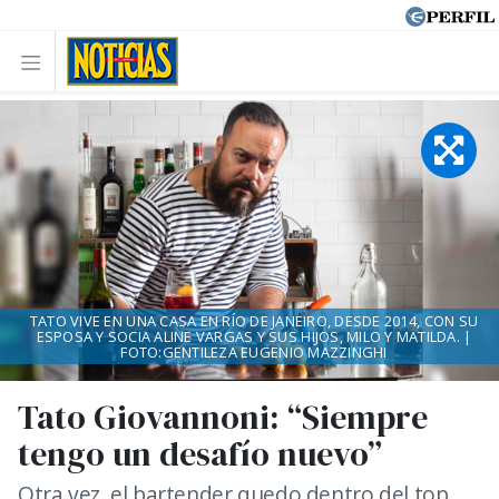
TATO VIVE EN UNA CASA EN RÍO DE JANEIRO, DESDE 2014, CON SU
ESPOSA Y SOCIA ALINE VARGAS Y SUS HIJOS, MILO Y MATILDA. |
FOTO:GENTILEZA EUGENIO MAZZINGHI
Tato Giovannoni: “Siempre
tengo un desafío nuevo”
Otra vez, el bartender quedo dentro del top