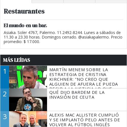
Restaurantes
El mundo en un bar.
Asiaka. Soler 4767, Palermo. 11.2492-8244. Lunes a sábados de
11.30 a 23.30 horas. Domingos cerrado. @asiakapalermo. Precio
promedio: $ 17.000.
MÁS LEÍDAS
1
MARTÍN MENEM SOBRE LA
ESTRATEGIA DE CRISTINA
KIRCHNER: "NO CREO QUE
ALGUIEN DE AFUERA LE PUEDA
DECIR A LA JUSTICIA LO QUE
2
QUÉ DIJO BARDEM DE LA
TIENE QUE HACER"
INVASIÓN DE CEUTA
3
ALEXIS MAC ALLISTER CUMPLIÓ
Y SE IMPLANTÓ PELO ANTES DE
VOLVER AL FÚTBOL INGLÉS