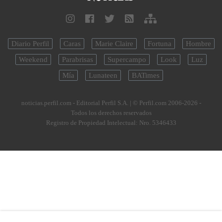
Diario Perfil
Caras
Marie Claire
Fortuna
Hombre
Weekend
Parabrisas
Supercampo
Look
Luz
Mía
Lunateen
BATimes
noticias.perfil.com - Editorial Perfil S.A.
| © Perfil.com 2006-2026 -
Todos los derechos reservados
Registro de Propiedad Intelectual: Nro. 5346433