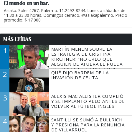
El mundo en un bar.
Asiaka. Soler 4767, Palermo. 11.2492-8244. Lunes a sábados de
11.30 a 23.30 horas. Domingos cerrado. @asiakapalermo. Precio
promedio: $ 17.000.
MÁS LEÍDAS
1
MARTÍN MENEM SOBRE LA
ESTRATEGIA DE CRISTINA
KIRCHNER: "NO CREO QUE
ALGUIEN DE AFUERA LE PUEDA
DECIR A LA JUSTICIA LO QUE
2
QUÉ DIJO BARDEM DE LA
TIENE QUE HACER"
INVASIÓN DE CEUTA
3
ALEXIS MAC ALLISTER CUMPLIÓ
Y SE IMPLANTÓ PELO ANTES DE
VOLVER AL FÚTBOL INGLÉS
4
SANTILLI SE SUMÓ A BULLRICH
Y PRESIONA PARA LA RENUNCIA
DE VILLARRUEL