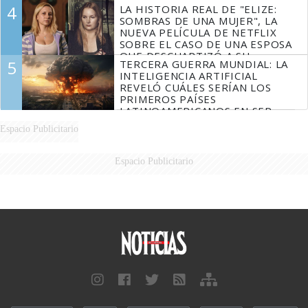
4
LA HISTORIA REAL DE "ELIZE:
SOMBRAS DE UNA MUJER", LA
NUEVA PELÍCULA DE NETFLIX
SOBRE EL CASO DE UNA ESPOSA
QUE DESCUARTIZÓ A SU
5
TERCERA GUERRA MUNDIAL: LA
MARIDO
INTELIGENCIA ARTIFICIAL
REVELÓ CUÁLES SERÍAN LOS
PRIMEROS PAÍSES
LATINOAMERICANOS EN SER
DERROTADOS
Espacio Publicitario
Espacio Publicitario