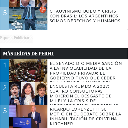
5
CHAUVINISMO BOBO Y CRISIS
CON BRASIL: LOS ARGENTINOS
SOMOS DERECHOS Y HUMANOS
Espacio Publicitario
MÁS LEÍDAS DE PERFIL
1
EL SENADO DIO MEDIA SANCIÓN
A LA INVIOLABILIDAD DE LA
PROPIEDAD PRIVADA: EL
GOBIERNO TUVO QUE CEDER
EN LA LEY DEL MANEJO DEL
2
ENCUESTA RUMBO A 2027:
FUEGO
CUATRO CONSULTORAS
MIDIERON EL DESGASTE DE
MILEI Y LA CRISIS DE
LIDERAZGO EN EL PERONISMO
3
RICARDO LORENZETTI SE
METIÓ EN EL DEBATE SOBRE LA
INHABILITACIÓN DE CRISTINA
KIRCHNER