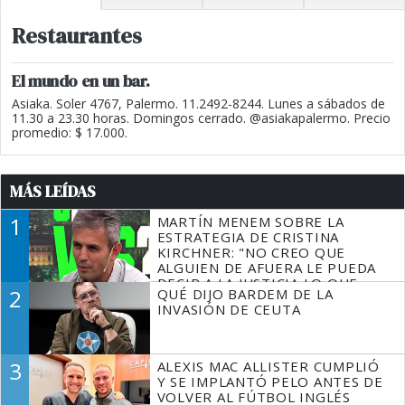
Restaurantes
El mundo en un bar.
Asiaka. Soler 4767, Palermo. 11.2492-8244. Lunes a sábados de
11.30 a 23.30 horas. Domingos cerrado. @asiakapalermo. Precio
promedio: $ 17.000.
MÁS LEÍDAS
1
MARTÍN MENEM SOBRE LA
ESTRATEGIA DE CRISTINA
KIRCHNER: "NO CREO QUE
ALGUIEN DE AFUERA LE PUEDA
DECIR A LA JUSTICIA LO QUE
2
QUÉ DIJO BARDEM DE LA
TIENE QUE HACER"
INVASIÓN DE CEUTA
3
ALEXIS MAC ALLISTER CUMPLIÓ
Y SE IMPLANTÓ PELO ANTES DE
VOLVER AL FÚTBOL INGLÉS