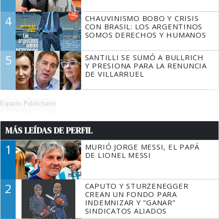
4
CHAUVINISMO BOBO Y CRISIS
CON BRASIL: LOS ARGENTINOS
SOMOS DERECHOS Y HUMANOS
5
SANTILLI SE SUMÓ A BULLRICH
Y PRESIONA PARA LA RENUNCIA
DE VILLARRUEL
Espacio Publicitario
MÁS LEÍDAS DE PERFIL
1
MURIÓ JORGE MESSI, EL PAPÁ
DE LIONEL MESSI
2
CAPUTO Y STURZENEGGER
CREAN UN FONDO PARA
INDEMNIZAR Y “GANAR”
SINDICATOS ALIADOS