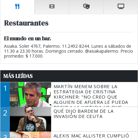
Restaurantes
El mundo en un bar.
Asiaka. Soler 4767, Palermo. 11.2492-8244. Lunes a sábados de
11.30 a 23.30 horas. Domingos cerrado. @asiakapalermo. Precio
promedio: $ 17.000.
MÁS LEÍDAS
1
MARTÍN MENEM SOBRE LA
ESTRATEGIA DE CRISTINA
KIRCHNER: "NO CREO QUE
ALGUIEN DE AFUERA LE PUEDA
DECIR A LA JUSTICIA LO QUE
2
QUÉ DIJO BARDEM DE LA
TIENE QUE HACER"
INVASIÓN DE CEUTA
3
ALEXIS MAC ALLISTER CUMPLIÓ