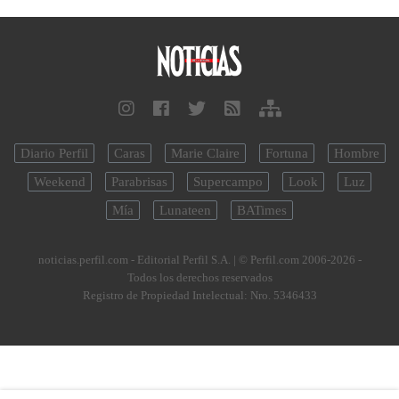
Diario Perfil
Caras
Marie Claire
Fortuna
Hombre
Weekend
Parabrisas
Supercampo
Look
Luz
Mía
Lunateen
BATimes
noticias.perfil.com - Editorial Perfil S.A.
| © Perfil.com 2006-2026 -
Todos los derechos reservados
Registro de Propiedad Intelectual: Nro. 5346433