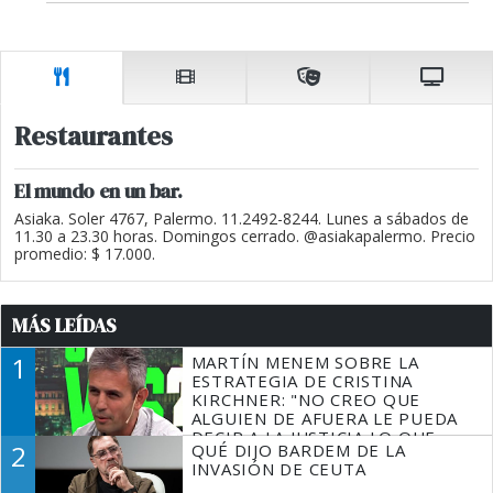
Restaurantes
El mundo en un bar.
Asiaka. Soler 4767, Palermo. 11.2492-8244. Lunes a sábados de
11.30 a 23.30 horas. Domingos cerrado. @asiakapalermo. Precio
promedio: $ 17.000.
MÁS LEÍDAS
1
MARTÍN MENEM SOBRE LA
ESTRATEGIA DE CRISTINA
KIRCHNER: "NO CREO QUE
ALGUIEN DE AFUERA LE PUEDA
DECIR A LA JUSTICIA LO QUE
2
QUÉ DIJO BARDEM DE LA
TIENE QUE HACER"
INVASIÓN DE CEUTA