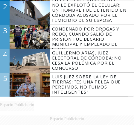
EN LA LEY DEL MANEJO DEL
2
NO LE EXPLOTÓ EL CELULAR:
FUEGO
UN HOMBRE FUE DETENIDO EN
CÓRDOBA ACUSADO POR EL
FEMICIDIO DE SU ESPOSA
3
CONDENADO POR DROGAS Y
ROBO, CUANDO SALIÓ DE
PRISIÓN FUE BECARIO
MUNICIPAL Y EMPLEADO DE
SENAF
4
GUILLERMO ARIAS, JUEZ
ELECTORAL DE CÓRDOBA: NO
CESA LA POLÉMICA POR EL
CONCURSO
5
LUIS JUEZ SOBRE LA LEY DE
TIERRAS: "ES UNA PELEA QUE
PERDIMOS, NO FUIMOS
INTELIGENTES"
Espacio Publicitario
Espacio Publicitario