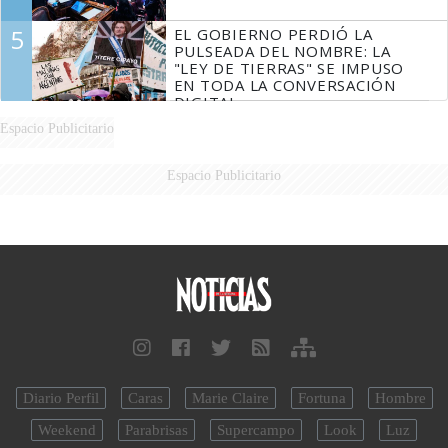
5
EL GOBIERNO PERDIÓ LA
PULSEADA DEL NOMBRE: LA
"LEY DE TIERRAS" SE IMPUSO
EN TODA LA CONVERSACIÓN
DIGITAL
Espacio Publicitario
Espacio Publicitario
Diario Perfil
Caras
Marie Claire
Fortuna
Hombre
Weekend
Parabrisas
Supercampo
Look
Luz