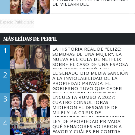
DE VILLARRUEL
Espacio Publicitario
MÁS LEÍDAS DE PERFIL
1
LA HISTORIA REAL DE "ELIZE:
SOMBRAS DE UNA MUJER", LA
NUEVA PELÍCULA DE NETFLIX
SOBRE EL CASO DE UNA ESPOSA
QUE DESCUARTIZÓ A SU
2
EL SENADO DIO MEDIA SANCIÓN
MARIDO
A LA INVIOLABILIDAD DE LA
PROPIEDAD PRIVADA: EL
GOBIERNO TUVO QUE CEDER
EN LA LEY DEL MANEJO DEL
3
ENCUESTA RUMBO A 2027:
FUEGO
CUATRO CONSULTORAS
MIDIERON EL DESGASTE DE
MILEI Y LA CRISIS DE
LIDERAZGO EN EL PERONISMO
4
LEY DE PROPIEDAD PRIVADA:
QUÉ SENADORES VOTARON A
FAVOR Y CUÁLES EN CONTRA