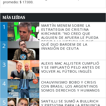
promedio: $ 17.000.
MÁS LEÍDAS
1
MARTÍN MENEM SOBRE LA
ESTRATEGIA DE CRISTINA
KIRCHNER: "NO CREO QUE
ALGUIEN DE AFUERA LE PUEDA
DECIR A LA JUSTICIA LO QUE
2
QUÉ DIJO BARDEM DE LA
TIENE QUE HACER"
INVASIÓN DE CEUTA
3
ALEXIS MAC ALLISTER CUMPLIÓ
Y SE IMPLANTÓ PELO ANTES DE
VOLVER AL FÚTBOL INGLÉS
4
CHAUVINISMO BOBO Y CRISIS
CON BRASIL: LOS ARGENTINOS
SOMOS DERECHOS Y HUMANOS
5
SANTILLI SE SUMÓ A BULLRICH
Y PRESIONA PARA LA RENUNCIA