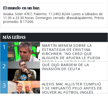
El mundo en un bar.
Asiaka. Soler 4767, Palermo. 11.2492-8244. Lunes a sábados de
11.30 a 23.30 horas. Domingos cerrado. @asiakapalermo. Precio
promedio: $ 17.000.
MÁS LEÍDAS
1
MARTÍN MENEM SOBRE LA
ESTRATEGIA DE CRISTINA
KIRCHNER: "NO CREO QUE
ALGUIEN DE AFUERA LE PUEDA
DECIR A LA JUSTICIA LO QUE
2
QUÉ DIJO BARDEM DE LA
TIENE QUE HACER"
INVASIÓN DE CEUTA
3
ALEXIS MAC ALLISTER CUMPLIÓ
Y SE IMPLANTÓ PELO ANTES DE
VOLVER AL FÚTBOL INGLÉS
4
CHAUVINISMO BOBO Y CRISIS
CON BRASIL: LOS ARGENTINOS