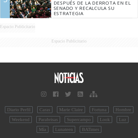
DESPUÉS DE LA DERROTA EN EL
SENADO Y RECALCULA SU
ESTRATEGIA
Espacio Publicitario
Espacio Publicitario
Diario Perfil
Caras
Marie Claire
Fortuna
Hombre
Weekend
Parabrisas
Supercampo
Look
Luz
Mía
Lunateen
BATimes