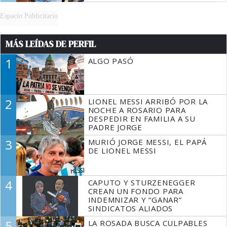
Espacio Publicitario
MÁS LEÍDAS DE PERFIL
1
ALGO PASÓ
2
LIONEL MESSI ARRIBÓ POR LA
NOCHE A ROSARIO PARA
DESPEDIR EN FAMILIA A SU
PADRE JORGE
3
MURIÓ JORGE MESSI, EL PAPÁ
DE LIONEL MESSI
4
CAPUTO Y STURZENEGGER
CREAN UN FONDO PARA
INDEMNIZAR Y “GANAR”
SINDICATOS ALIADOS
5
LA ROSADA BUSCA CULPABLES