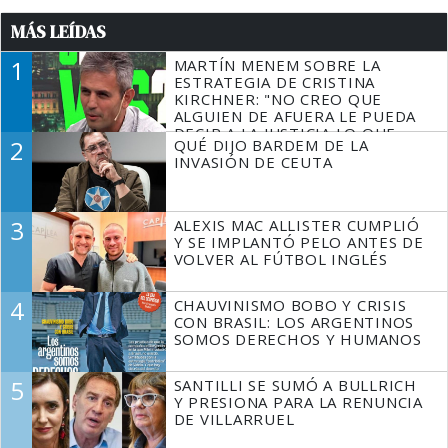
MÁS LEÍDAS
1
MARTÍN MENEM SOBRE LA
ESTRATEGIA DE CRISTINA
KIRCHNER: "NO CREO QUE
ALGUIEN DE AFUERA LE PUEDA
DECIR A LA JUSTICIA LO QUE
2
QUÉ DIJO BARDEM DE LA
TIENE QUE HACER"
INVASIÓN DE CEUTA
3
ALEXIS MAC ALLISTER CUMPLIÓ
Y SE IMPLANTÓ PELO ANTES DE
VOLVER AL FÚTBOL INGLÉS
4
CHAUVINISMO BOBO Y CRISIS
CON BRASIL: LOS ARGENTINOS
SOMOS DERECHOS Y HUMANOS
5
SANTILLI SE SUMÓ A BULLRICH
Y PRESIONA PARA LA RENUNCIA
DE VILLARRUEL