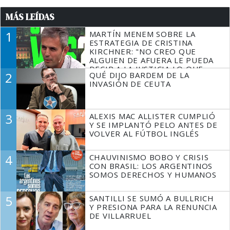
MÁS LEÍDAS
1
MARTÍN MENEM SOBRE LA
ESTRATEGIA DE CRISTINA
KIRCHNER: "NO CREO QUE
ALGUIEN DE AFUERA LE PUEDA
DECIR A LA JUSTICIA LO QUE
2
QUÉ DIJO BARDEM DE LA
TIENE QUE HACER"
INVASIÓN DE CEUTA
3
ALEXIS MAC ALLISTER CUMPLIÓ
Y SE IMPLANTÓ PELO ANTES DE
VOLVER AL FÚTBOL INGLÉS
4
CHAUVINISMO BOBO Y CRISIS
CON BRASIL: LOS ARGENTINOS
SOMOS DERECHOS Y HUMANOS
5
SANTILLI SE SUMÓ A BULLRICH
Y PRESIONA PARA LA RENUNCIA
DE VILLARRUEL