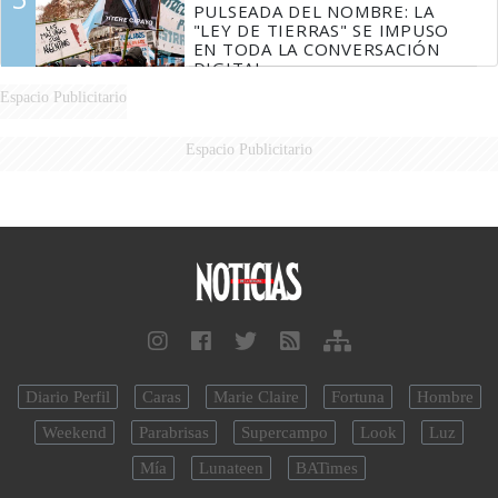
PULSEADA DEL NOMBRE: LA
"LEY DE TIERRAS" SE IMPUSO
EN TODA LA CONVERSACIÓN
DIGITAL
Espacio Publicitario
Espacio Publicitario
Diario Perfil
Caras
Marie Claire
Fortuna
Hombre
Weekend
Parabrisas
Supercampo
Look
Luz
Mía
Lunateen
BATimes