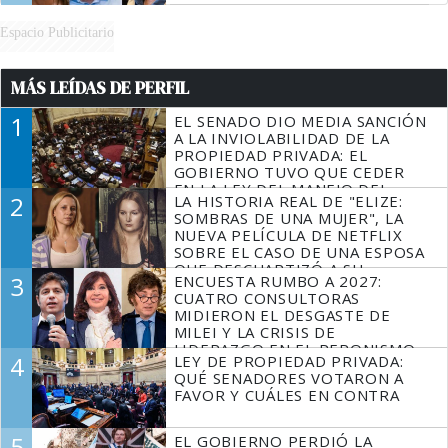
Espacio Publicitario
MÁS LEÍDAS DE PERFIL
1
EL SENADO DIO MEDIA SANCIÓN
A LA INVIOLABILIDAD DE LA
PROPIEDAD PRIVADA: EL
GOBIERNO TUVO QUE CEDER
EN LA LEY DEL MANEJO DEL
2
LA HISTORIA REAL DE "ELIZE:
FUEGO
SOMBRAS DE UNA MUJER", LA
NUEVA PELÍCULA DE NETFLIX
SOBRE EL CASO DE UNA ESPOSA
QUE DESCUARTIZÓ A SU
3
ENCUESTA RUMBO A 2027:
MARIDO
CUATRO CONSULTORAS
MIDIERON EL DESGASTE DE
MILEI Y LA CRISIS DE
LIDERAZGO EN EL PERONISMO
4
LEY DE PROPIEDAD PRIVADA:
QUÉ SENADORES VOTARON A
FAVOR Y CUÁLES EN CONTRA
5
EL GOBIERNO PERDIÓ LA