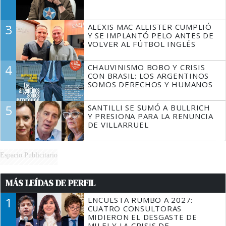
3
ALEXIS MAC ALLISTER CUMPLIÓ
Y SE IMPLANTÓ PELO ANTES DE
VOLVER AL FÚTBOL INGLÉS
4
CHAUVINISMO BOBO Y CRISIS
CON BRASIL: LOS ARGENTINOS
SOMOS DERECHOS Y HUMANOS
5
SANTILLI SE SUMÓ A BULLRICH
Y PRESIONA PARA LA RENUNCIA
DE VILLARRUEL
Espacio Publicitario
MÁS LEÍDAS DE PERFIL
1
ENCUESTA RUMBO A 2027:
CUATRO CONSULTORAS
MIDIERON EL DESGASTE DE
MILEI Y LA CRISIS DE