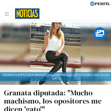
GRANATA-DIPUTADA-MUCHO-MACHISMO-LOS-OPOSITORES-ME-DICEN-
GATO
Granata diputada: "Mucho
machismo, los opositores me
dicen 'gato'"