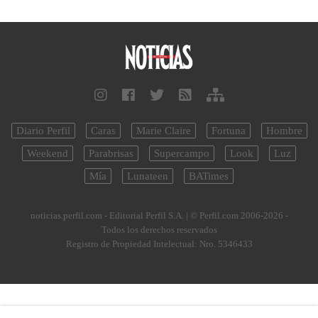
Diario Perfil
Caras
Marie Claire
Fortuna
Hombre
Weekend
Parabrisas
Supercampo
Look
Luz
Mía
Lunateen
BATimes
noticias.perfil.com - Editorial Perfil S.A.
| © Perfil.com 2006-2026 -
Todos los derechos reservados
Registro de Propiedad Intelectual: Nro. 5346433