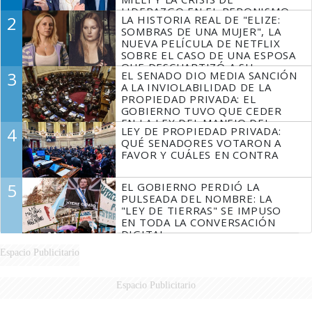
LIDERAZGO EN EL PERONISMO
2
LA HISTORIA REAL DE "ELIZE:
SOMBRAS DE UNA MUJER", LA
NUEVA PELÍCULA DE NETFLIX
SOBRE EL CASO DE UNA ESPOSA
QUE DESCUARTIZÓ A SU
3
EL SENADO DIO MEDIA SANCIÓN
MARIDO
A LA INVIOLABILIDAD DE LA
PROPIEDAD PRIVADA: EL
GOBIERNO TUVO QUE CEDER
EN LA LEY DEL MANEJO DEL
4
LEY DE PROPIEDAD PRIVADA:
FUEGO
QUÉ SENADORES VOTARON A
FAVOR Y CUÁLES EN CONTRA
5
EL GOBIERNO PERDIÓ LA
PULSEADA DEL NOMBRE: LA
"LEY DE TIERRAS" SE IMPUSO
EN TODA LA CONVERSACIÓN
DIGITAL
Espacio Publicitario
Espacio Publicitario