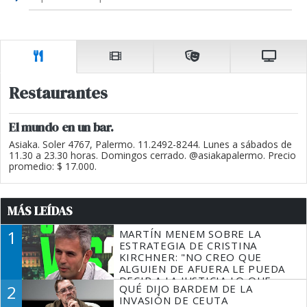
Restaurantes
El mundo en un bar.
Asiaka. Soler 4767, Palermo. 11.2492-8244. Lunes a sábados de
11.30 a 23.30 horas. Domingos cerrado. @asiakapalermo. Precio
promedio: $ 17.000.
MÁS LEÍDAS
1
MARTÍN MENEM SOBRE LA
ESTRATEGIA DE CRISTINA
KIRCHNER: "NO CREO QUE
ALGUIEN DE AFUERA LE PUEDA
DECIR A LA JUSTICIA LO QUE
2
QUÉ DIJO BARDEM DE LA
TIENE QUE HACER"
INVASIÓN DE CEUTA