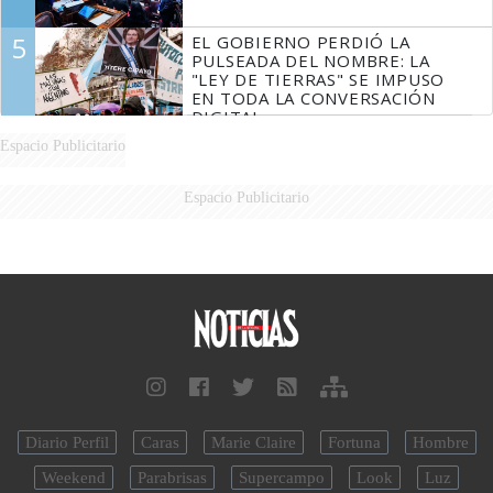
5
EL GOBIERNO PERDIÓ LA
PULSEADA DEL NOMBRE: LA
"LEY DE TIERRAS" SE IMPUSO
EN TODA LA CONVERSACIÓN
DIGITAL
Espacio Publicitario
Espacio Publicitario
Diario Perfil
Caras
Marie Claire
Fortuna
Hombre
Weekend
Parabrisas
Supercampo
Look
Luz