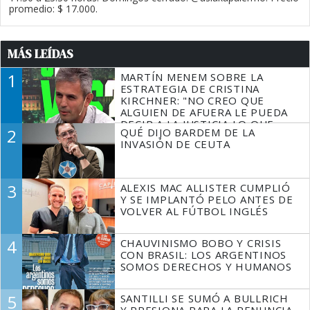
promedio: $ 17.000.
MÁS LEÍDAS
1
MARTÍN MENEM SOBRE LA
ESTRATEGIA DE CRISTINA
KIRCHNER: "NO CREO QUE
ALGUIEN DE AFUERA LE PUEDA
DECIR A LA JUSTICIA LO QUE
2
QUÉ DIJO BARDEM DE LA
TIENE QUE HACER"
INVASIÓN DE CEUTA
3
ALEXIS MAC ALLISTER CUMPLIÓ
Y SE IMPLANTÓ PELO ANTES DE
VOLVER AL FÚTBOL INGLÉS
4
CHAUVINISMO BOBO Y CRISIS
CON BRASIL: LOS ARGENTINOS
SOMOS DERECHOS Y HUMANOS
5
SANTILLI SE SUMÓ A BULLRICH
Y PRESIONA PARA LA RENUNCIA