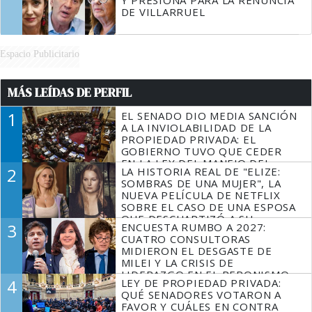
DE VILLARRUEL
Espacio Publicitario
MÁS LEÍDAS DE PERFIL
1
EL SENADO DIO MEDIA SANCIÓN
A LA INVIOLABILIDAD DE LA
PROPIEDAD PRIVADA: EL
GOBIERNO TUVO QUE CEDER
EN LA LEY DEL MANEJO DEL
2
LA HISTORIA REAL DE "ELIZE:
FUEGO
SOMBRAS DE UNA MUJER", LA
NUEVA PELÍCULA DE NETFLIX
SOBRE EL CASO DE UNA ESPOSA
QUE DESCUARTIZÓ A SU
3
ENCUESTA RUMBO A 2027:
MARIDO
CUATRO CONSULTORAS
MIDIERON EL DESGASTE DE
MILEI Y LA CRISIS DE
LIDERAZGO EN EL PERONISMO
4
LEY DE PROPIEDAD PRIVADA:
QUÉ SENADORES VOTARON A
FAVOR Y CUÁLES EN CONTRA