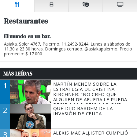
Restaurantes
El mundo en un bar.
Asiaka. Soler 4767, Palermo. 11.2492-8244. Lunes a sábados de
11.30 a 23.30 horas. Domingos cerrado. @asiakapalermo. Precio
promedio: $ 17.000.
MÁS LEÍDAS
1
MARTÍN MENEM SOBRE LA
ESTRATEGIA DE CRISTINA
KIRCHNER: "NO CREO QUE
ALGUIEN DE AFUERA LE PUEDA
DECIR A LA JUSTICIA LO QUE
2
QUÉ DIJO BARDEM DE LA
TIENE QUE HACER"
INVASIÓN DE CEUTA
3
ALEXIS MAC ALLISTER CUMPLIÓ