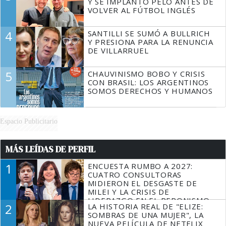
Y SE IMPLANTÓ PELO ANTES DE
VOLVER AL FÚTBOL INGLÉS
4
SANTILLI SE SUMÓ A BULLRICH
Y PRESIONA PARA LA RENUNCIA
DE VILLARRUEL
5
CHAUVINISMO BOBO Y CRISIS
CON BRASIL: LOS ARGENTINOS
SOMOS DERECHOS Y HUMANOS
Espacio Publicitario
MÁS LEÍDAS DE PERFIL
1
ENCUESTA RUMBO A 2027:
CUATRO CONSULTORAS
MIDIERON EL DESGASTE DE
MILEI Y LA CRISIS DE
LIDERAZGO EN EL PERONISMO
2
LA HISTORIA REAL DE "ELIZE:
SOMBRAS DE UNA MUJER", LA
NUEVA PELÍCULA DE NETFLIX