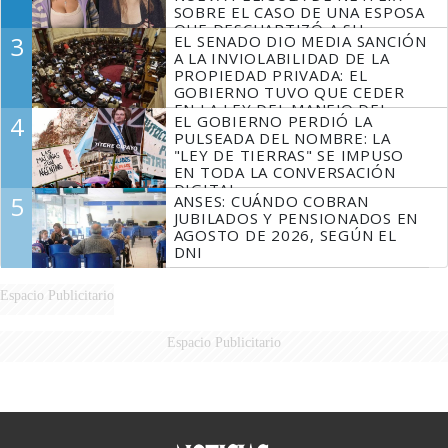
SOBRE EL CASO DE UNA ESPOSA
QUE DESCUARTIZÓ A SU
3
EL SENADO DIO MEDIA SANCIÓN
MARIDO
A LA INVIOLABILIDAD DE LA
PROPIEDAD PRIVADA: EL
GOBIERNO TUVO QUE CEDER
EN LA LEY DEL MANEJO DEL
4
EL GOBIERNO PERDIÓ LA
FUEGO
PULSEADA DEL NOMBRE: LA
"LEY DE TIERRAS" SE IMPUSO
EN TODA LA CONVERSACIÓN
DIGITAL
5
ANSES: CUÁNDO COBRAN
JUBILADOS Y PENSIONADOS EN
AGOSTO DE 2026, SEGÚN EL
DNI
Espacio Publicitario
Espacio Publicitario