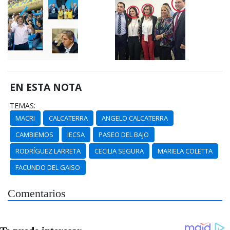
EN ESTA NOTA
TEMAS:
MACRI
CALCATERRA
ANGELO CALCATERRA
CAMBIEMOS
IECSA
PASEO DEL BAJO
RODRÍGUEZ LARRETA
CECILIA SEGURA
MARIELA COLETTA
FACUNDO DEL GAISO
Comentarios