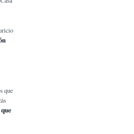
a Casa
uricio
ón
os que
zás
a que