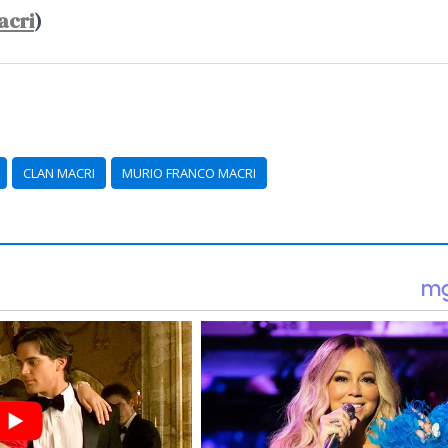
acri
)
CLAN MACRI
MURIO FRANCO MACRI