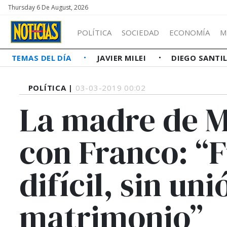
Thursday 6 De August, 2026
POLÍTICA
SOCIEDAD
ECONOMÍA
M
TEMAS DEL DÍA
JAVIER MILEI
DIEGO SANTI
POLÍTICA |
03-03-2019 00:02
La madre de Ma
con Franco: “F
difícil, sin uni
matrimonio”