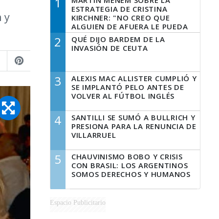
1
MARTÍN MENEM SOBRE LA
ESTRATEGIA DE CRISTINA
n y
KIRCHNER: "NO CREO QUE
ALGUIEN DE AFUERA LE PUEDA
DECIR A LA JUSTICIA LO QUE
2
QUÉ DIJO BARDEM DE LA
TIENE QUE HACER"
INVASIÓN DE CEUTA
3
ALEXIS MAC ALLISTER CUMPLIÓ Y
SE IMPLANTÓ PELO ANTES DE
VOLVER AL FÚTBOL INGLÉS
4
SANTILLI SE SUMÓ A BULLRICH Y
PRESIONA PARA LA RENUNCIA DE
VILLARRUEL
5
CHAUVINISMO BOBO Y CRISIS
CON BRASIL: LOS ARGENTINOS
SOMOS DERECHOS Y HUMANOS
Espacio Publicitario