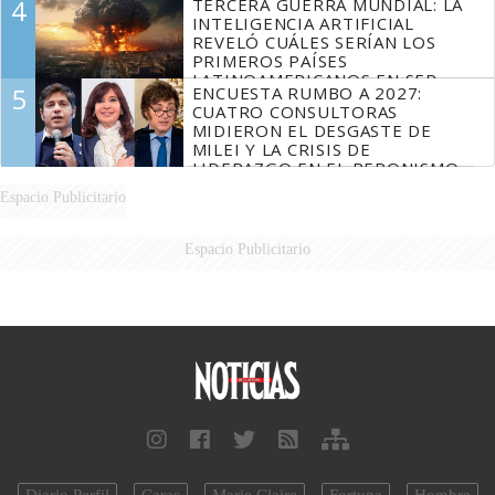
4
TERCERA GUERRA MUNDIAL: LA
DE MILEI"
INTELIGENCIA ARTIFICIAL
REVELÓ CUÁLES SERÍAN LOS
PRIMEROS PAÍSES
LATINOAMERICANOS EN SER
5
ENCUESTA RUMBO A 2027:
DERROTADOS
CUATRO CONSULTORAS
MIDIERON EL DESGASTE DE
MILEI Y LA CRISIS DE
LIDERAZGO EN EL PERONISMO
Espacio Publicitario
Espacio Publicitario