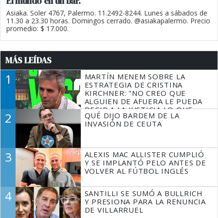
El mundo en un bar.
Asiaka. Soler 4767, Palermo. 11.2492-8244. Lunes a sábados de
11.30 a 23.30 horas. Domingos cerrado. @asiakapalermo. Precio
promedio: $ 17.000.
MÁS LEÍDAS
1
MARTÍN MENEM SOBRE LA
ESTRATEGIA DE CRISTINA
KIRCHNER: "NO CREO QUE
ALGUIEN DE AFUERA LE PUEDA
DECIR A LA JUSTICIA LO QUE
2
QUÉ DIJO BARDEM DE LA
TIENE QUE HACER"
INVASIÓN DE CEUTA
3
ALEXIS MAC ALLISTER CUMPLIÓ
Y SE IMPLANTÓ PELO ANTES DE
VOLVER AL FÚTBOL INGLÉS
4
SANTILLI SE SUMÓ A BULLRICH
Y PRESIONA PARA LA RENUNCIA
DE VILLARRUEL