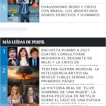
5
CHAUVINISMO BOBO Y CRISIS
CON BRASIL: LOS ARGENTINOS
SOMOS DERECHOS Y HUMANOS
Espacio Publicitario
MÁS LEÍDAS DE PERFIL
1
ENCUESTA RUMBO A 2027:
CUATRO CONSULTORAS
MIDIERON EL DESGASTE DE
MILEI Y LA CRISIS DE
LIDERAZGO EN EL PERONISMO
2
TERCERA GUERRA MUNDIAL: LA
INTELIGENCIA ARTIFICIAL
REVELÓ CUÁLES SERÍAN LOS
PRIMEROS PAÍSES
LATINOAMERICANOS EN SER
3
LA HISTORIA REAL DE "ELIZE:
DERROTADOS
SOMBRAS DE UNA MUJER", LA
NUEVA PELÍCULA DE NETFLIX
SOBRE EL CASO DE UNA ESPOSA
QUE DESCUARTIZÓ A SU