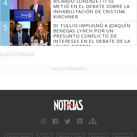
4
RICARDO LORENZETTI SE
MARIDO
METIÓ EN EL DEBATE SOBRE LA
INHABILITACIÓN DE CRISTINA
KIRCHNER
5
DI TULLIO IMPUGNÓ A JOAQUÍN
BENEGAS LYNCH POR UN
PRESUNTO CONFLICTO DE
INTERESES EN EL DEBATE DE LA
LEY DE TIERRAS
Espacio Publicitario
Espacio Publicitario
Diario Perfil
Caras
Marie Claire
Fortuna
Hombre