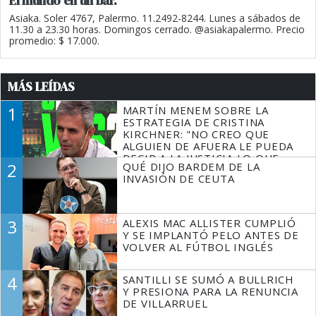
El mundo en un bar.
Asiaka. Soler 4767, Palermo. 11.2492-8244. Lunes a sábados de
11.30 a 23.30 horas. Domingos cerrado. @asiakapalermo. Precio
promedio: $ 17.000.
MÁS LEÍDAS
1
MARTÍN MENEM SOBRE LA
ESTRATEGIA DE CRISTINA
KIRCHNER: "NO CREO QUE
ALGUIEN DE AFUERA LE PUEDA
DECIR A LA JUSTICIA LO QUE
2
QUÉ DIJO BARDEM DE LA
TIENE QUE HACER"
INVASIÓN DE CEUTA
3
ALEXIS MAC ALLISTER CUMPLIÓ
Y SE IMPLANTÓ PELO ANTES DE
VOLVER AL FÚTBOL INGLÉS
4
SANTILLI SE SUMÓ A BULLRICH
Y PRESIONA PARA LA RENUNCIA
DE VILLARRUEL