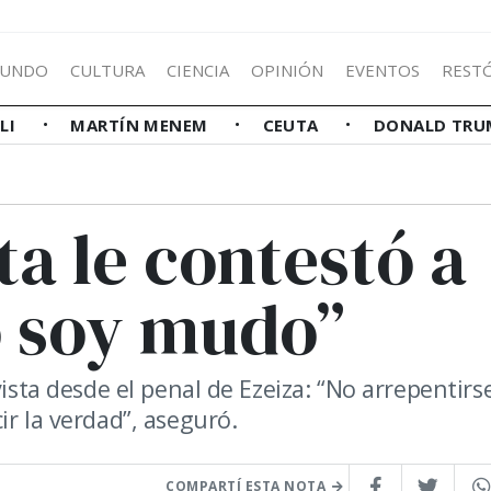
UNDO
CULTURA
CIENCIA
OPINIÓN
EVENTOS
REST
LLI
MARTÍN MENEM
CEUTA
DONALD TRU
a le contestó a
 soy mudo”
vista desde el penal de Ezeiza: “No arrepentirs
ir la verdad”, aseguró.
COMPARTÍ ESTA NOTA