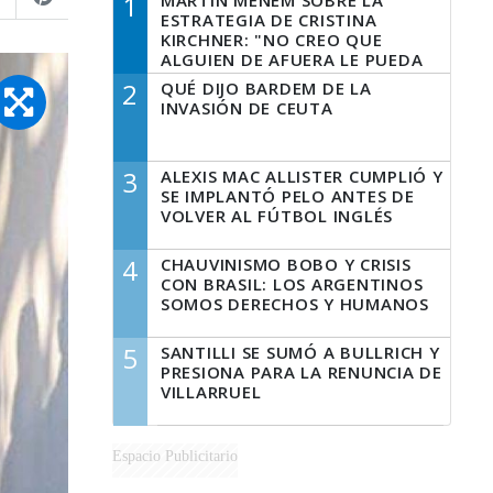
1
MARTÍN MENEM SOBRE LA
ESTRATEGIA DE CRISTINA
KIRCHNER: "NO CREO QUE
ALGUIEN DE AFUERA LE PUEDA
DECIR A LA JUSTICIA LO QUE
2
QUÉ DIJO BARDEM DE LA
TIENE QUE HACER"
INVASIÓN DE CEUTA
3
ALEXIS MAC ALLISTER CUMPLIÓ Y
SE IMPLANTÓ PELO ANTES DE
VOLVER AL FÚTBOL INGLÉS
4
CHAUVINISMO BOBO Y CRISIS
CON BRASIL: LOS ARGENTINOS
SOMOS DERECHOS Y HUMANOS
5
SANTILLI SE SUMÓ A BULLRICH Y
PRESIONA PARA LA RENUNCIA DE
VILLARRUEL
Espacio Publicitario