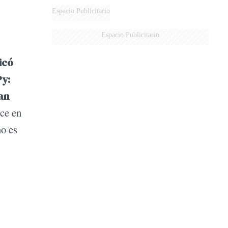
Espacio Publicitario
Espacio Publicitario
icó
Py:
an
ice en
no es