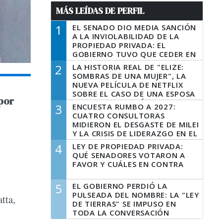
MÁS LEÍDAS DE PERFIL
1
EL SENADO DIO MEDIA SANCIÓN
A LA INVIOLABILIDAD DE LA
PROPIEDAD PRIVADA: EL
GOBIERNO TUVO QUE CEDER EN
LA LEY DEL MANEJO DEL FUEGO
2
LA HISTORIA REAL DE "ELIZE:
SOMBRAS DE UNA MUJER", LA
NUEVA PELÍCULA DE NETFLIX
SOBRE EL CASO DE UNA ESPOSA
por
QUE DESCUARTIZÓ A SU
3
ENCUESTA RUMBO A 2027:
MARIDO
CUATRO CONSULTORAS
MIDIERON EL DESGASTE DE MILEI
Y LA CRISIS DE LIDERAZGO EN EL
PERONISMO
4
LEY DE PROPIEDAD PRIVADA:
QUÉ SENADORES VOTARON A
FAVOR Y CUÁLES EN CONTRA
5
EL GOBIERNO PERDIÓ LA
PULSEADA DEL NOMBRE: LA "LEY
tta,
DE TIERRAS" SE IMPUSO EN
TODA LA CONVERSACIÓN
DIGITAL