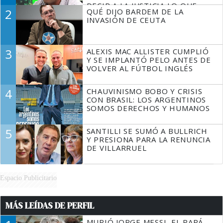
DECIR A LA JUSTICIA LO QUE
2
QUÉ DIJO BARDEM DE LA
TIENE QUE HACER"
INVASIÓN DE CEUTA
3
ALEXIS MAC ALLISTER CUMPLIÓ
Y SE IMPLANTÓ PELO ANTES DE
VOLVER AL FÚTBOL INGLÉS
4
CHAUVINISMO BOBO Y CRISIS
CON BRASIL: LOS ARGENTINOS
SOMOS DERECHOS Y HUMANOS
5
SANTILLI SE SUMÓ A BULLRICH
Y PRESIONA PARA LA RENUNCIA
DE VILLARRUEL
Espacio Publicitario
MÁS LEÍDAS DE PERFIL
MURIÓ JORGE MESSI, EL PAPÁ