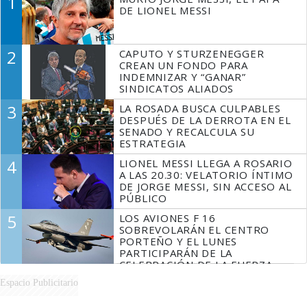
1
DE LIONEL MESSI
2
CAPUTO Y STURZENEGGER
CREAN UN FONDO PARA
INDEMNIZAR Y “GANAR”
SINDICATOS ALIADOS
3
LA ROSADA BUSCA CULPABLES
DESPUÉS DE LA DERROTA EN EL
SENADO Y RECALCULA SU
ESTRATEGIA
4
LIONEL MESSI LLEGA A ROSARIO
A LAS 20.30: VELATORIO ÍNTIMO
DE JORGE MESSI, SIN ACCESO AL
PÚBLICO
5
LOS AVIONES F 16
SOBREVOLARÁN EL CENTRO
PORTEÑO Y EL LUNES
PARTICIPARÁN DE LA
CELEBRACIÓN DE LA FUERZA
AÉREA
Espacio Publicitario