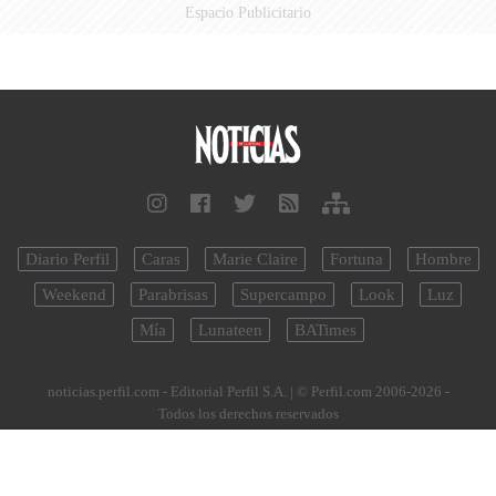
Espacio Publicitario
Diario Perfil
Caras
Marie Claire
Fortuna
Hombre
Weekend
Parabrisas
Supercampo
Look
Luz
Mía
Lunateen
BATimes
noticias.perfil.com - Editorial Perfil S.A.
| © Perfil.com 2006-2026 -
Todos los derechos reservados
Registro de Propiedad Intelectual: Nro. 5346433