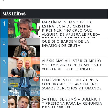
MÁS LEÍDAS
1
MARTÍN MENEM SOBRE LA
ESTRATEGIA DE CRISTINA
KIRCHNER: "NO CREO QUE
ALGUIEN DE AFUERA LE PUEDA
DECIR A LA JUSTICIA LO QUE
2
QUÉ DIJO BARDEM DE LA
TIENE QUE HACER"
INVASIÓN DE CEUTA
3
ALEXIS MAC ALLISTER CUMPLIÓ
Y SE IMPLANTÓ PELO ANTES DE
VOLVER AL FÚTBOL INGLÉS
4
CHAUVINISMO BOBO Y CRISIS
CON BRASIL: LOS ARGENTINOS
SOMOS DERECHOS Y HUMANOS
5
SANTILLI SE SUMÓ A BULLRICH
Y PRESIONA PARA LA RENUNCIA
DE VILLARRUEL