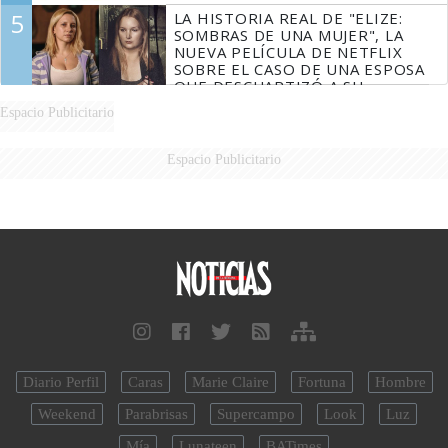
5
LA HISTORIA REAL DE "ELIZE:
SOMBRAS DE UNA MUJER", LA
NUEVA PELÍCULA DE NETFLIX
SOBRE EL CASO DE UNA ESPOSA
QUE DESCUARTIZÓ A SU
MARIDO
Espacio Publicitario
Espacio Publicitario
Diario Perfil
Caras
Marie Claire
Fortuna
Hombre
Weekend
Parabrisas
Supercampo
Look
Luz
Mía
Lunateen
BATimes