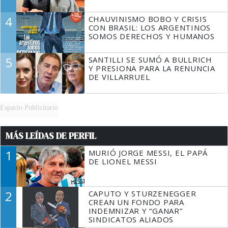
4
CHAUVINISMO BOBO Y CRISIS
CON BRASIL: LOS ARGENTINOS
SOMOS DERECHOS Y HUMANOS
5
SANTILLI SE SUMÓ A BULLRICH
Y PRESIONA PARA LA RENUNCIA
DE VILLARRUEL
Espacio Publicitario
MÁS LEÍDAS DE PERFIL
1
MURIÓ JORGE MESSI, EL PAPÁ
DE LIONEL MESSI
2
CAPUTO Y STURZENEGGER
CREAN UN FONDO PARA
INDEMNIZAR Y “GANAR”
SINDICATOS ALIADOS