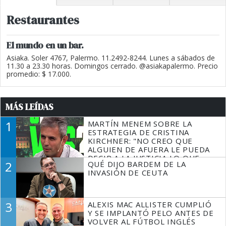
Restaurantes
El mundo en un bar.
Asiaka. Soler 4767, Palermo. 11.2492-8244. Lunes a sábados de
11.30 a 23.30 horas. Domingos cerrado. @asiakapalermo. Precio
promedio: $ 17.000.
MÁS LEÍDAS
1
MARTÍN MENEM SOBRE LA
ESTRATEGIA DE CRISTINA
KIRCHNER: "NO CREO QUE
ALGUIEN DE AFUERA LE PUEDA
DECIR A LA JUSTICIA LO QUE
2
QUÉ DIJO BARDEM DE LA
TIENE QUE HACER"
INVASIÓN DE CEUTA
3
ALEXIS MAC ALLISTER CUMPLIÓ
Y SE IMPLANTÓ PELO ANTES DE
VOLVER AL FÚTBOL INGLÉS