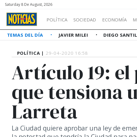
Saturday 8 De August, 2026
POLÍTICA
SOCIEDAD
ECONOMÍA
M
TEMAS DEL DÍA
JAVIER MILEI
DIEGO SANTI
POLÍTICA |
29-04-2020 16:58
Artículo 19: e
que tensiona u
Larreta
La Ciudad quiere aprobar una ley de eme
la potestad que tendría la Ciudad para pa