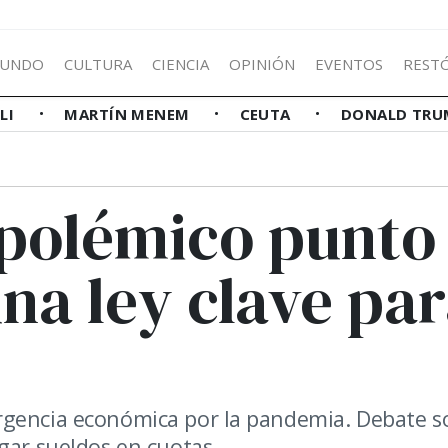
UNDO
CULTURA
CIENCIA
OPINIÓN
EVENTOS
REST
LLI
MARTÍN MENEM
CEUTA
DONALD TRU
l polémico punto
na ley clave pa
rgencia económica por la pandemia. Debate s
gar sueldos en cuotas.