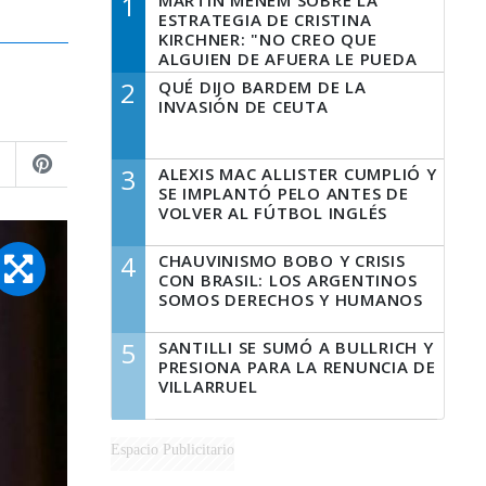
1
MARTÍN MENEM SOBRE LA
ESTRATEGIA DE CRISTINA
KIRCHNER: "NO CREO QUE
ALGUIEN DE AFUERA LE PUEDA
DECIR A LA JUSTICIA LO QUE
2
QUÉ DIJO BARDEM DE LA
TIENE QUE HACER"
INVASIÓN DE CEUTA
3
ALEXIS MAC ALLISTER CUMPLIÓ Y
SE IMPLANTÓ PELO ANTES DE
VOLVER AL FÚTBOL INGLÉS
4
CHAUVINISMO BOBO Y CRISIS
CON BRASIL: LOS ARGENTINOS
SOMOS DERECHOS Y HUMANOS
5
SANTILLI SE SUMÓ A BULLRICH Y
PRESIONA PARA LA RENUNCIA DE
VILLARRUEL
Espacio Publicitario