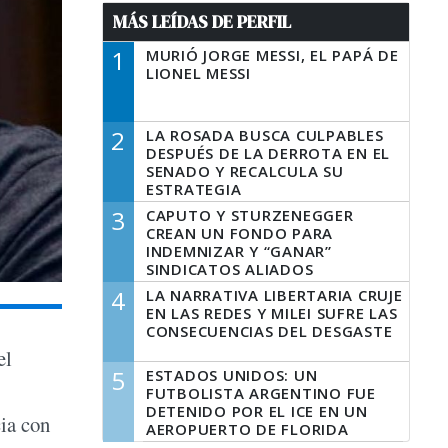
MÁS LEÍDAS DE PERFIL
1
MURIÓ JORGE MESSI, EL PAPÁ DE
LIONEL MESSI
2
LA ROSADA BUSCA CULPABLES
DESPUÉS DE LA DERROTA EN EL
SENADO Y RECALCULA SU
ESTRATEGIA
3
CAPUTO Y STURZENEGGER
CREAN UN FONDO PARA
INDEMNIZAR Y “GANAR”
SINDICATOS ALIADOS
4
LA NARRATIVA LIBERTARIA CRUJE
EN LAS REDES Y MILEI SUFRE LAS
CONSECUENCIAS DEL DESGASTE
el
5
ESTADOS UNIDOS: UN
FUTBOLISTA ARGENTINO FUE
DETENIDO POR EL ICE EN UN
ia con
AEROPUERTO DE FLORIDA