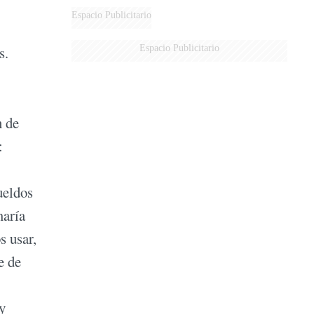
Espacio Publicitario
Espacio Publicitario
s.
n de
:
ueldos
maría
s usar,
e de
y