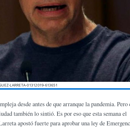
UEZ-LARRETA-01312019-613651
mpleja desde antes de que arranque la pandemia. Pero 
iudad también lo sintió. Es por eso que esta semana el
arreta apostó fuerte para aprobar una ley de Emergenc