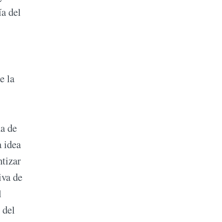
ía del
e la
ma de
a idea
ntizar
iva de
l
 del