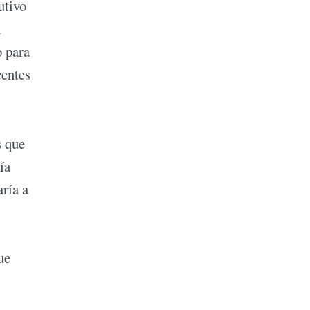
utivo
l
o para
centes
s que
ía
aría a
ue