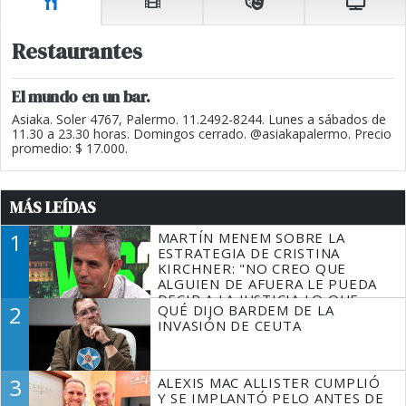
Restaurantes
El mundo en un bar.
Asiaka. Soler 4767, Palermo. 11.2492-8244. Lunes a sábados de
11.30 a 23.30 horas. Domingos cerrado. @asiakapalermo. Precio
promedio: $ 17.000.
MÁS LEÍDAS
1
MARTÍN MENEM SOBRE LA
ESTRATEGIA DE CRISTINA
KIRCHNER: "NO CREO QUE
ALGUIEN DE AFUERA LE PUEDA
DECIR A LA JUSTICIA LO QUE
2
QUÉ DIJO BARDEM DE LA
TIENE QUE HACER"
INVASIÓN DE CEUTA
3
ALEXIS MAC ALLISTER CUMPLIÓ
Y SE IMPLANTÓ PELO ANTES DE