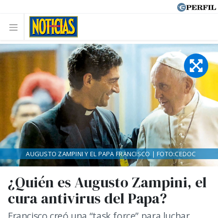
AUGUSTO ZAMPINI Y EL PAPA FRANCISCO | FOTO:CEDOC
¿Quién es Augusto Zampini, el
cura antivirus del Papa?
Francisco creó una “task force” para luchar