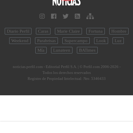
Diario Perfil
Caras
Marie Claire
Fortuna
Hombre
Weekend
Parabrisas
Supercampo
Look
Luz
Mía
Lunateen
BATimes
noticias.perfil.com - Editorial Perfil S.A.
| © Perfil.com 2006-2026 -
Todos los derechos reservados
Registro de Propiedad Intelectual: Nro. 5346433