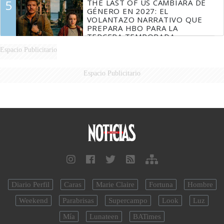
5
THE LAST OF US CAMBIARÁ DE
DERROTADOS
GÉNERO EN 2027: EL
VOLANTAZO NARRATIVO QUE
PREPARA HBO PARA LA
TERCERA TEMPORADA
Espacio Publicitario
Espacio Publicitario
Diario Perfil
Caras
Marie Claire
Fortuna
Hombre
Weekend
Parabrisas
Supercampo
Look
Luz
Mía
Lunateen
BATimes