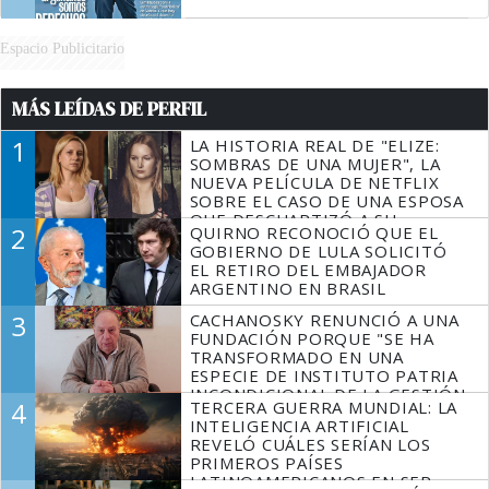
Espacio Publicitario
MÁS LEÍDAS DE PERFIL
1
LA HISTORIA REAL DE "ELIZE:
SOMBRAS DE UNA MUJER", LA
NUEVA PELÍCULA DE NETFLIX
SOBRE EL CASO DE UNA ESPOSA
QUE DESCUARTIZÓ A SU
2
QUIRNO RECONOCIÓ QUE EL
MARIDO
GOBIERNO DE LULA SOLICITÓ
EL RETIRO DEL EMBAJADOR
ARGENTINO EN BRASIL
3
CACHANOSKY RENUNCIÓ A UNA
FUNDACIÓN PORQUE "SE HA
TRANSFORMADO EN UNA
ESPECIE DE INSTITUTO PATRIA
INCONDICIONAL DE LA GESTIÓN
4
TERCERA GUERRA MUNDIAL: LA
DE MILEI"
INTELIGENCIA ARTIFICIAL
REVELÓ CUÁLES SERÍAN LOS
PRIMEROS PAÍSES
LATINOAMERICANOS EN SER