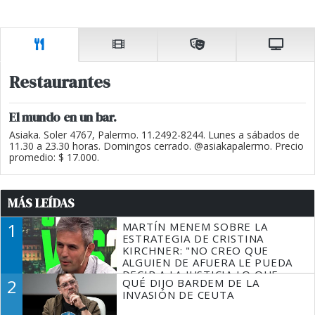
Restaurantes
El mundo en un bar.
Asiaka. Soler 4767, Palermo. 11.2492-8244. Lunes a sábados de
11.30 a 23.30 horas. Domingos cerrado. @asiakapalermo. Precio
promedio: $ 17.000.
MÁS LEÍDAS
1
MARTÍN MENEM SOBRE LA
ESTRATEGIA DE CRISTINA
KIRCHNER: "NO CREO QUE
ALGUIEN DE AFUERA LE PUEDA
DECIR A LA JUSTICIA LO QUE
2
QUÉ DIJO BARDEM DE LA
TIENE QUE HACER"
INVASIÓN DE CEUTA