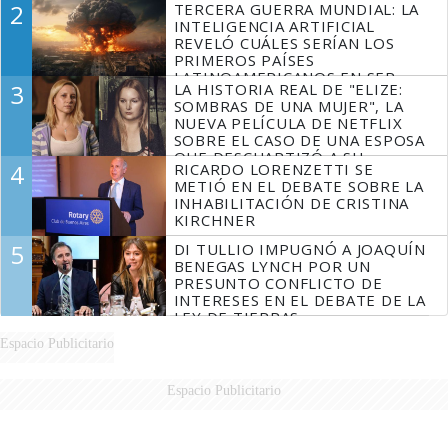
2
TERCERA GUERRA MUNDIAL: LA
INTELIGENCIA ARTIFICIAL
REVELÓ CUÁLES SERÍAN LOS
PRIMEROS PAÍSES
LATINOAMERICANOS EN SER
3
LA HISTORIA REAL DE "ELIZE:
DERROTADOS
SOMBRAS DE UNA MUJER", LA
NUEVA PELÍCULA DE NETFLIX
SOBRE EL CASO DE UNA ESPOSA
QUE DESCUARTIZÓ A SU
4
RICARDO LORENZETTI SE
MARIDO
METIÓ EN EL DEBATE SOBRE LA
INHABILITACIÓN DE CRISTINA
KIRCHNER
5
DI TULLIO IMPUGNÓ A JOAQUÍN
BENEGAS LYNCH POR UN
PRESUNTO CONFLICTO DE
INTERESES EN EL DEBATE DE LA
LEY DE TIERRAS
Espacio Publicitario
Espacio Publicitario