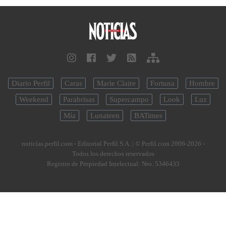
Diario Perfil
Caras
Marie Claire
Fortuna
Hombre
Weekend
Parabrisas
Supercampo
Look
Luz
Mía
Lunateen
BATimes
noticias.perfil.com - Editorial Perfil S.A.
| © Perfil.com 2006-2026 -
Todos los derechos reservados
Registro de Propiedad Intelectual: Nro. 5346433