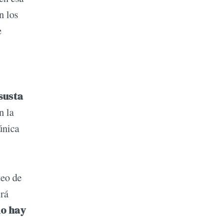
n los
e
susta
n la
única
teo de
irá
o hay