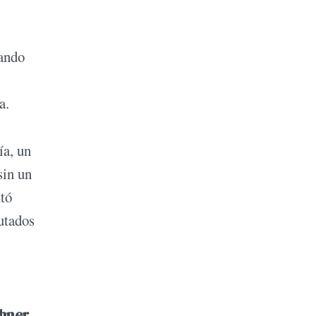
ando
za.
ía, un
sin un
ntó
putados
hner