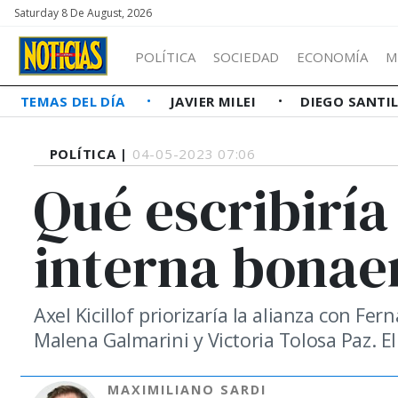
Saturday 8 De August, 2026
POLÍTICA
SOCIEDAD
ECONOMÍA
M
TEMAS DEL DÍA
JAVIER MILEI
DIEGO SANTI
POLÍTICA |
04-05-2023 07:06
Qué escribiría 
interna bonae
Axel Kicillof priorizaría la alianza con F
Malena Galmarini y Victoria Tolosa Paz. El
MAXIMILIANO SARDI