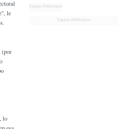
ectoral
MARIDO
Espacio Publicitario
", le
Espacio Publicitario
es.
 (por
to
bo
, lo
 en esa