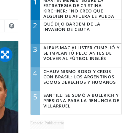
1
MARTÍN MENEM SOBRE LA
ESTRATEGIA DE CRISTINA
KIRCHNER: "NO CREO QUE
ALGUIEN DE AFUERA LE PUEDA
DECIR A LA JUSTICIA LO QUE
2
QUÉ DIJO BARDEM DE LA
TIENE QUE HACER"
INVASIÓN DE CEUTA
3
ALEXIS MAC ALLISTER CUMPLIÓ Y
SE IMPLANTÓ PELO ANTES DE
VOLVER AL FÚTBOL INGLÉS
4
CHAUVINISMO BOBO Y CRISIS
CON BRASIL: LOS ARGENTINOS
SOMOS DERECHOS Y HUMANOS
5
SANTILLI SE SUMÓ A BULLRICH Y
PRESIONA PARA LA RENUNCIA DE
VILLARRUEL
Espacio Publicitario