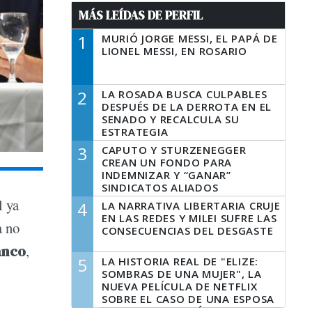
MÁS LEÍDAS DE PERFIL
1
MURIÓ JORGE MESSI, EL PAPÁ DE
LIONEL MESSI, EN ROSARIO
2
LA ROSADA BUSCA CULPABLES
DESPUÉS DE LA DERROTA EN EL
SENADO Y RECALCULA SU
ESTRATEGIA
3
CAPUTO Y STURZENEGGER
CREAN UN FONDO PARA
INDEMNIZAR Y “GANAR”
SINDICATOS ALIADOS
l ya
4
LA NARRATIVA LIBERTARIA CRUJE
EN LAS REDES Y MILEI SUFRE LAS
a no
CONSECUENCIAS DEL DESGASTE
anco
,
5
LA HISTORIA REAL DE "ELIZE:
SOMBRAS DE UNA MUJER", LA
NUEVA PELÍCULA DE NETFLIX
SOBRE EL CASO DE UNA ESPOSA
QUE DESCUARTIZÓ A SU