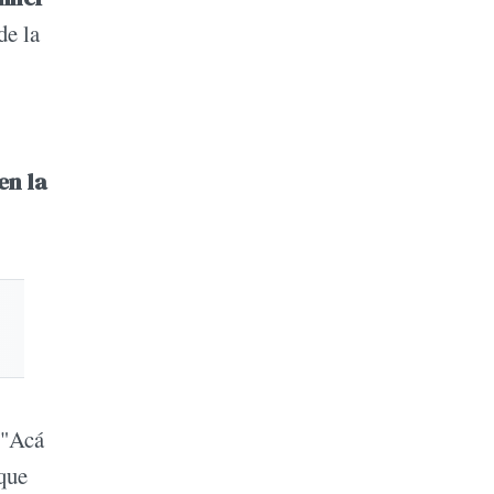
de la
en la
 "Acá
que