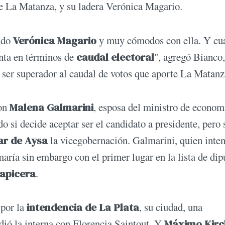
de La Matanza, y su ladera Verónica Magario.
endo
Verónica Magario
y muy cómodos con ella. Y cu
enta en términos de
caudal electoral
", agregó Bianco,
a ser superador al caudal de votos que aporte La Matan
con
Malena Galmarini
, esposa del ministro de econom
o si decide aceptar ser el candidato a presidente, pero 
lar de Aysa
la vicegobernación. Galmarini, quien inte
maría sin embargo con el primer lugar en la lista de di
lapicera
.
 por la
intendencia de La Plata
, su ciudad, una
dió la interna con Florencia Saintout. Y
Máximo Kirc