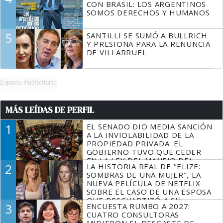
CON BRASIL: LOS ARGENTINOS
SOMOS DERECHOS Y HUMANOS
5
SANTILLI SE SUMÓ A BULLRICH
Y PRESIONA PARA LA RENUNCIA
DE VILLARRUEL
Espacio Publicitario
MÁS LEÍDAS DE PERFIL
1
EL SENADO DIO MEDIA SANCIÓN
A LA INVIOLABILIDAD DE LA
PROPIEDAD PRIVADA: EL
GOBIERNO TUVO QUE CEDER
EN LA LEY DEL MANEJO DEL
2
LA HISTORIA REAL DE "ELIZE:
FUEGO
SOMBRAS DE UNA MUJER", LA
NUEVA PELÍCULA DE NETFLIX
SOBRE EL CASO DE UNA ESPOSA
QUE DESCUARTIZÓ A SU
3
ENCUESTA RUMBO A 2027:
MARIDO
CUATRO CONSULTORAS
MIDIERON EL DESGASTE DE