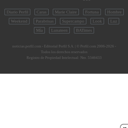
Diario Perfil
Caras
Marie Claire
Fortuna
Hombre
Weekend
Parabrisas
Supercampo
Look
Luz
Mía
Lunateen
BATimes
noticias.perfil.com - Editorial Perfil S.A.
| © Perfil.com 2006-2026 -
Todos los derechos reservados
Registro de Propiedad Intelectual: Nro. 5346433