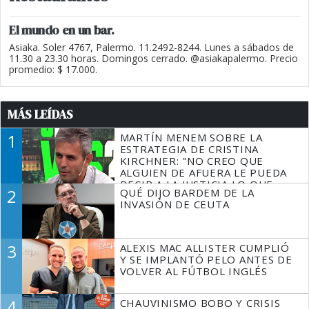
El mundo en un bar.
Asiaka. Soler 4767, Palermo. 11.2492-8244. Lunes a sábados de
11.30 a 23.30 horas. Domingos cerrado. @asiakapalermo. Precio
promedio: $ 17.000.
MÁS LEÍDAS
1
MARTÍN MENEM SOBRE LA
ESTRATEGIA DE CRISTINA
KIRCHNER: "NO CREO QUE
ALGUIEN DE AFUERA LE PUEDA
DECIR A LA JUSTICIA LO QUE
2
QUÉ DIJO BARDEM DE LA
TIENE QUE HACER"
INVASIÓN DE CEUTA
3
ALEXIS MAC ALLISTER CUMPLIÓ
Y SE IMPLANTÓ PELO ANTES DE
VOLVER AL FÚTBOL INGLÉS
4
CHAUVINISMO BOBO Y CRISIS