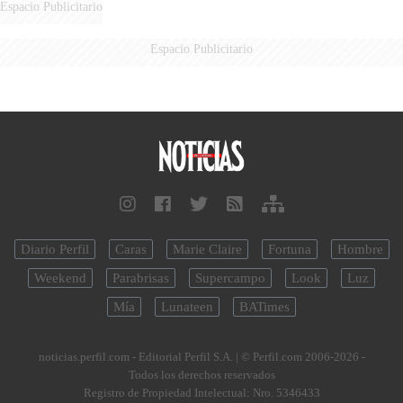
Espacio Publicitario
Espacio Publicitario
Diario Perfil
Caras
Marie Claire
Fortuna
Hombre
Weekend
Parabrisas
Supercampo
Look
Luz
Mía
Lunateen
BATimes
noticias.perfil.com - Editorial Perfil S.A.
| © Perfil.com 2006-2026 -
Todos los derechos reservados
Registro de Propiedad Intelectual: Nro. 5346433