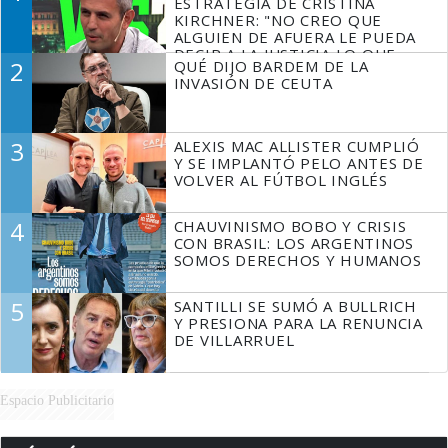
ESTRATEGIA DE CRISTINA
KIRCHNER: "NO CREO QUE
ALGUIEN DE AFUERA LE PUEDA
DECIR A LA JUSTICIA LO QUE
2
QUÉ DIJO BARDEM DE LA
TIENE QUE HACER"
INVASIÓN DE CEUTA
3
ALEXIS MAC ALLISTER CUMPLIÓ
Y SE IMPLANTÓ PELO ANTES DE
VOLVER AL FÚTBOL INGLÉS
4
CHAUVINISMO BOBO Y CRISIS
CON BRASIL: LOS ARGENTINOS
SOMOS DERECHOS Y HUMANOS
5
SANTILLI SE SUMÓ A BULLRICH
Y PRESIONA PARA LA RENUNCIA
DE VILLARRUEL
Espacio Publicitario