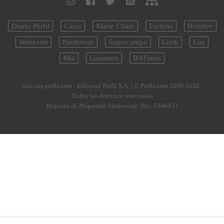
Diario Perfil
Caras
Marie Claire
Fortuna
Hombre
Weekend
Parabrisas
Supercampo
Look
Luz
Mía
Lunateen
BATimes
noticias.perfil.com - Editorial Perfil S.A.
| © Perfil.com 2006-2026 -
Todos los derechos reservados
Registro de Propiedad Intelectual: Nro. 5346433