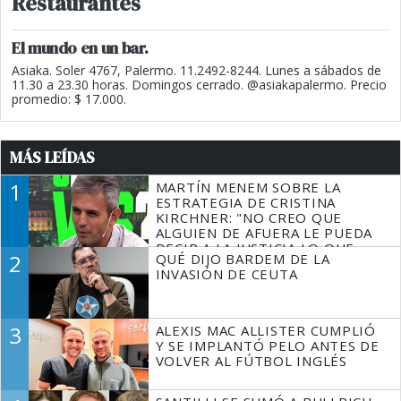
Restaurantes
El mundo en un bar.
Asiaka. Soler 4767, Palermo. 11.2492-8244. Lunes a sábados de
11.30 a 23.30 horas. Domingos cerrado. @asiakapalermo. Precio
promedio: $ 17.000.
MÁS LEÍDAS
1
MARTÍN MENEM SOBRE LA
ESTRATEGIA DE CRISTINA
KIRCHNER: "NO CREO QUE
ALGUIEN DE AFUERA LE PUEDA
DECIR A LA JUSTICIA LO QUE
2
QUÉ DIJO BARDEM DE LA
TIENE QUE HACER"
INVASIÓN DE CEUTA
3
ALEXIS MAC ALLISTER CUMPLIÓ
Y SE IMPLANTÓ PELO ANTES DE
VOLVER AL FÚTBOL INGLÉS