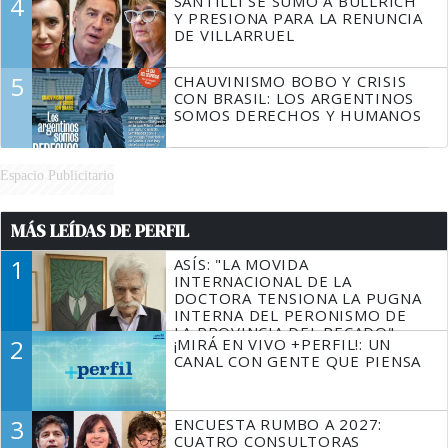
4
SANTILLI SE SUMÓ A BULLRICH
Y PRESIONA PARA LA RENUNCIA
DE VILLARRUEL
5
CHAUVINISMO BOBO Y CRISIS
CON BRASIL: LOS ARGENTINOS
SOMOS DERECHOS Y HUMANOS
Espacio Publicitario
MÁS LEÍDAS DE PERFIL
1
ASÍS: "LA MOVIDA
INTERNACIONAL DE LA
DOCTORA TENSIONA LA PUGNA
INTERNA DEL PERONISMO DE
LA PROVINCIA DEL PECADO"
2
¡MIRÁ EN VIVO +PERFIL!: UN
CANAL CON GENTE QUE PIENSA
3
ENCUESTA RUMBO A 2027:
CUATRO CONSULTORAS