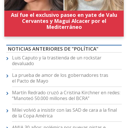
Así fue el exclusivo paseo en yate de Valu
Cervantes y Magui Alcacer por el
Mediterráneo
NOTICIAS ANTERIORES DE "POLÍTICA"
Luis Caputo y la trastienda de un rockstar
devaluado
La prueba de amor de los gobernadores tras
el Pacto de Mayo
Martín Redrado cruzó a Cristina Kirchner en redes:
“Manoteó 50.000 millones del BCRA”
Milei volvió a insistir con las SAD de cara a la final
de la Copa América
AMIA 30 años: polémica por nuevas pistas e