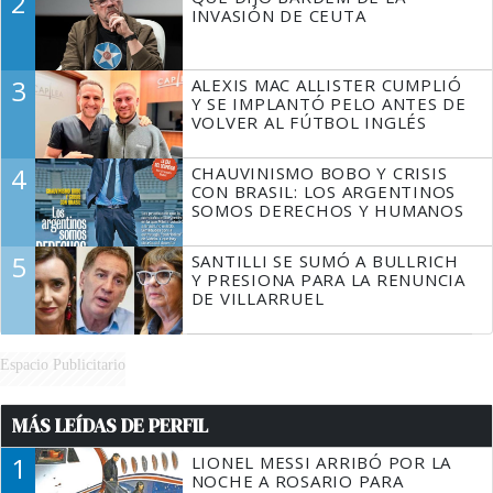
2
TIENE QUE HACER"
INVASIÓN DE CEUTA
3
ALEXIS MAC ALLISTER CUMPLIÓ
Y SE IMPLANTÓ PELO ANTES DE
VOLVER AL FÚTBOL INGLÉS
4
CHAUVINISMO BOBO Y CRISIS
CON BRASIL: LOS ARGENTINOS
SOMOS DERECHOS Y HUMANOS
5
SANTILLI SE SUMÓ A BULLRICH
Y PRESIONA PARA LA RENUNCIA
DE VILLARRUEL
Espacio Publicitario
MÁS LEÍDAS DE PERFIL
1
LIONEL MESSI ARRIBÓ POR LA
NOCHE A ROSARIO PARA