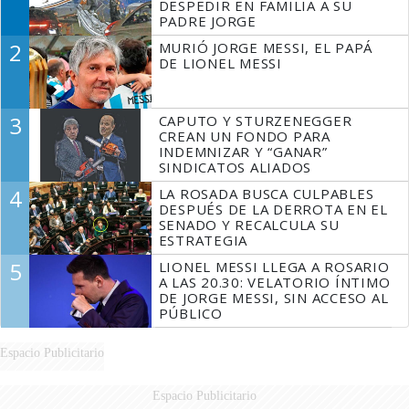
DESPEDIR EN FAMILIA A SU
PADRE JORGE
2
MURIÓ JORGE MESSI, EL PAPÁ
DE LIONEL MESSI
3
CAPUTO Y STURZENEGGER
CREAN UN FONDO PARA
INDEMNIZAR Y “GANAR”
SINDICATOS ALIADOS
4
LA ROSADA BUSCA CULPABLES
DESPUÉS DE LA DERROTA EN EL
SENADO Y RECALCULA SU
ESTRATEGIA
5
LIONEL MESSI LLEGA A ROSARIO
A LAS 20.30: VELATORIO ÍNTIMO
DE JORGE MESSI, SIN ACCESO AL
PÚBLICO
Espacio Publicitario
Espacio Publicitario