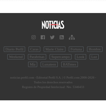
Diario Perfil
Caras
Marie Claire
Fortuna
Hombre
Weekend
Parabrisas
Supercampo
Look
Luz
Mía
Lunateen
BATimes
noticias.perfil.com - Editorial Perfil S.A.
| © Perfil.com 2006-2026 -
Todos los derechos reservados
Registro de Propiedad Intelectual: Nro. 5346433