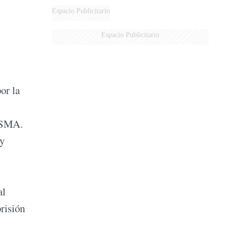
Espacio Publicitario
Espacio Publicitario
or la
 ESMA.
 y
al
risión