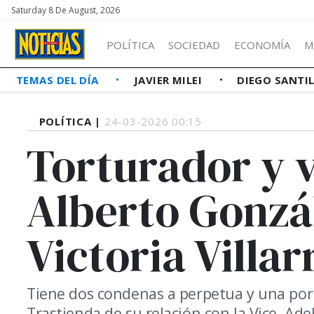
Saturday 8 De August, 2026
POLÍTICA
SOCIEDAD
ECONOMÍA
M
TEMAS DEL DÍA
JAVIER MILEI
DIEGO SANTI
POLÍTICA |
24-03-2026 00:15
Torturador y v
Alberto Gonzá
Victoria Villar
Tiene dos condenas a perpetua y una por 
Trastienda de su relación con la Vice. Ad