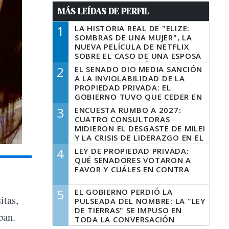
MÁS LEÍDAS DE PERFIL
1
LA HISTORIA REAL DE "ELIZE:
SOMBRAS DE UNA MUJER", LA
NUEVA PELÍCULA DE NETFLIX
SOBRE EL CASO DE UNA ESPOSA
QUE DESCUARTIZÓ A SU
2
EL SENADO DIO MEDIA SANCIÓN
MARIDO
A LA INVIOLABILIDAD DE LA
PROPIEDAD PRIVADA: EL
GOBIERNO TUVO QUE CEDER EN
LA LEY DEL MANEJO DEL FUEGO
3
ENCUESTA RUMBO A 2027:
CUATRO CONSULTORAS
MIDIERON EL DESGASTE DE MILEI
Y LA CRISIS DE LIDERAZGO EN EL
PERONISMO
4
LEY DE PROPIEDAD PRIVADA:
QUÉ SENADORES VOTARON A
FAVOR Y CUÁLES EN CONTRA
5
EL GOBIERNO PERDIÓ LA
itas,
PULSEADA DEL NOMBRE: LA "LEY
DE TIERRAS" SE IMPUSO EN
ban.
TODA LA CONVERSACIÓN
DIGITAL