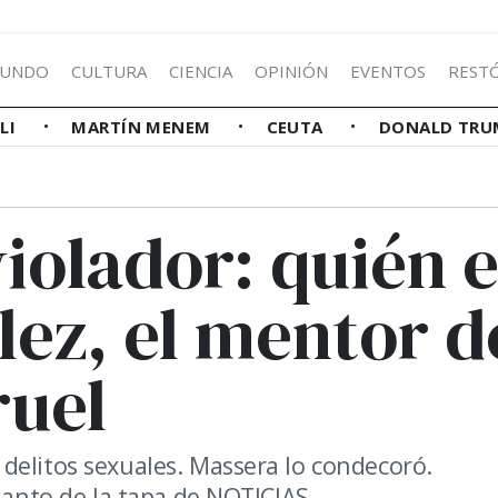
UNDO
CULTURA
CIENCIA
OPINIÓN
EVENTOS
REST
LLI
MARTÍN MENEM
CEUTA
DONALD TRU
iolador: quién 
lez, el mentor d
ruel
delitos sexuales. Massera lo condecoró.
elanto de la tapa de NOTICIAS.