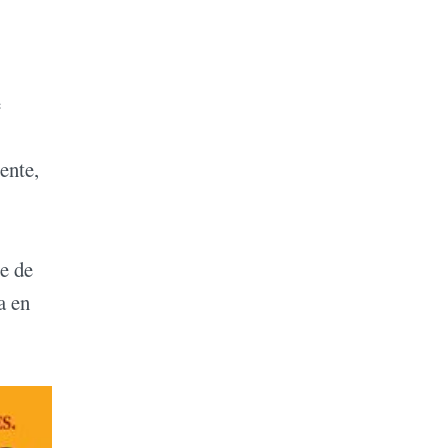
e
ente,
le de
a en