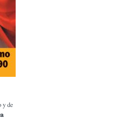
o y de
la