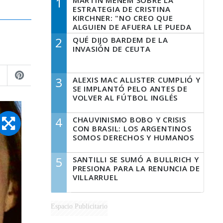
1
MARTÍN MENEM SOBRE LA
ESTRATEGIA DE CRISTINA
KIRCHNER: "NO CREO QUE
ALGUIEN DE AFUERA LE PUEDA
DECIR A LA JUSTICIA LO QUE
2
QUÉ DIJO BARDEM DE LA
TIENE QUE HACER"
INVASIÓN DE CEUTA
3
ALEXIS MAC ALLISTER CUMPLIÓ Y
SE IMPLANTÓ PELO ANTES DE
VOLVER AL FÚTBOL INGLÉS
4
CHAUVINISMO BOBO Y CRISIS
CON BRASIL: LOS ARGENTINOS
SOMOS DERECHOS Y HUMANOS
5
SANTILLI SE SUMÓ A BULLRICH Y
PRESIONA PARA LA RENUNCIA DE
VILLARRUEL
Espacio Publicitario