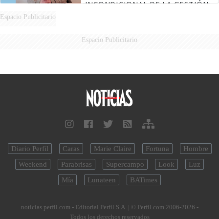
INCONDICIONAL DE LA GESTIÓN
DE MILEI"
Espacio Publicitario
Espacio Publicitario
Diario Perfil
Caras
Marie Claire
Fortuna
Hombre
Weekend
Parabrisas
Supercampo
Look
Luz
Mía
Lunateen
BATimes
noticias.perfil.com - Editorial Perfil S.A.
| © Perfil.com 2006-2026 -
Todos los derechos reservados