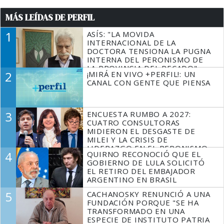
MÁS LEÍDAS DE PERFIL
1
ASÍS: "LA MOVIDA
INTERNACIONAL DE LA
DOCTORA TENSIONA LA PUGNA
INTERNA DEL PERONISMO DE
LA PROVINCIA DEL PECADO"
2
¡MIRÁ EN VIVO +PERFIL!: UN
CANAL CON GENTE QUE PIENSA
3
ENCUESTA RUMBO A 2027:
CUATRO CONSULTORAS
MIDIERON EL DESGASTE DE
MILEI Y LA CRISIS DE
LIDERAZGO EN EL PERONISMO
4
QUIRNO RECONOCIÓ QUE EL
GOBIERNO DE LULA SOLICITÓ
EL RETIRO DEL EMBAJADOR
ARGENTINO EN BRASIL
5
CACHANOSKY RENUNCIÓ A UNA
FUNDACIÓN PORQUE "SE HA
TRANSFORMADO EN UNA
ESPECIE DE INSTITUTO PATRIA