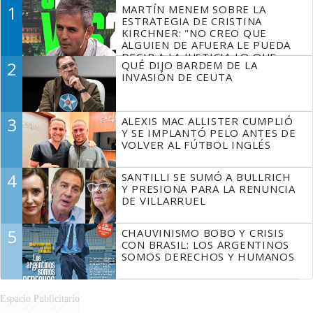
1
MARTÍN MENEM SOBRE LA
ESTRATEGIA DE CRISTINA
KIRCHNER: "NO CREO QUE
ALGUIEN DE AFUERA LE PUEDA
DECIR A LA JUSTICIA LO QUE
2
QUÉ DIJO BARDEM DE LA
TIENE QUE HACER"
INVASIÓN DE CEUTA
3
ALEXIS MAC ALLISTER CUMPLIÓ
Y SE IMPLANTÓ PELO ANTES DE
VOLVER AL FÚTBOL INGLÉS
4
SANTILLI SE SUMÓ A BULLRICH
Y PRESIONA PARA LA RENUNCIA
DE VILLARRUEL
5
CHAUVINISMO BOBO Y CRISIS
CON BRASIL: LOS ARGENTINOS
SOMOS DERECHOS Y HUMANOS
Espacio Publicitario