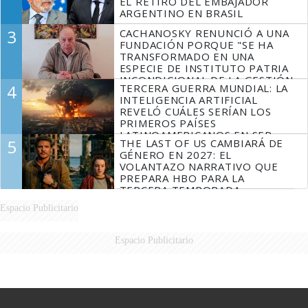
EL RETIRO DEL EMBAJADOR
ARGENTINO EN BRASIL
3
CACHANOSKY RENUNCIÓ A UNA
FUNDACIÓN PORQUE "SE HA
TRANSFORMADO EN UNA
ESPECIE DE INSTITUTO PATRIA
INCONDICIONAL DE LA GESTIÓN
4
TERCERA GUERRA MUNDIAL: LA
DE MILEI"
INTELIGENCIA ARTIFICIAL
REVELÓ CUÁLES SERÍAN LOS
PRIMEROS PAÍSES
LATINOAMERICANOS EN SER
5
THE LAST OF US CAMBIARÁ DE
DERROTADOS
GÉNERO EN 2027: EL
VOLANTAZO NARRATIVO QUE
PREPARA HBO PARA LA
TERCERA TEMPORADA
Espacio Publicitario
Espacio Publicitario