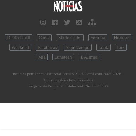
Diario Perfil
Caras
Marie Claire
Fortuna
Hombre
Weekend
Parabrisas
Supercampo
Look
Luz
Mía
Lunateen
BATimes
noticias.perfil.com - Editorial Perfil S.A.
| © Perfil.com 2006-2026 -
Todos los derechos reservados
Registro de Propiedad Intelectual: Nro. 5346433