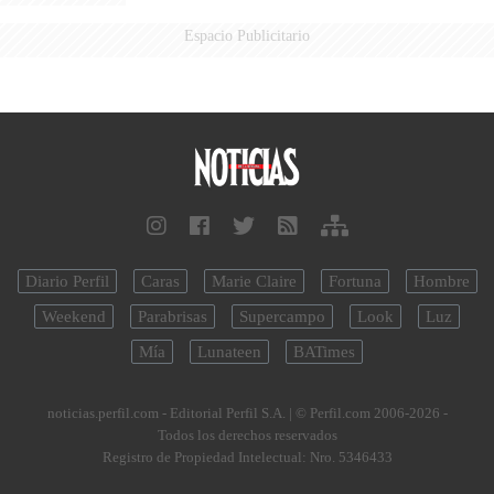
Espacio Publicitario
Diario Perfil
Caras
Marie Claire
Fortuna
Hombre
Weekend
Parabrisas
Supercampo
Look
Luz
Mía
Lunateen
BATimes
noticias.perfil.com - Editorial Perfil S.A.
| © Perfil.com 2006-2026 -
Todos los derechos reservados
Registro de Propiedad Intelectual: Nro. 5346433