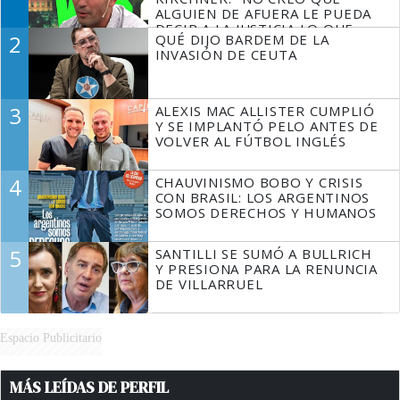
ALGUIEN DE AFUERA LE PUEDA
DECIR A LA JUSTICIA LO QUE
2
QUÉ DIJO BARDEM DE LA
TIENE QUE HACER"
INVASIÓN DE CEUTA
3
ALEXIS MAC ALLISTER CUMPLIÓ
Y SE IMPLANTÓ PELO ANTES DE
VOLVER AL FÚTBOL INGLÉS
4
CHAUVINISMO BOBO Y CRISIS
CON BRASIL: LOS ARGENTINOS
SOMOS DERECHOS Y HUMANOS
5
SANTILLI SE SUMÓ A BULLRICH
Y PRESIONA PARA LA RENUNCIA
DE VILLARRUEL
Espacio Publicitario
MÁS LEÍDAS DE PERFIL