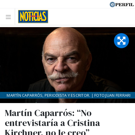
MARTÍN CAPARRÓS, PERIODISTA Y ESCRITOR. | FOTO:JUAN FERRARI
Martín Caparrós: “No
entrevistaría a Cristina
Kirchner, no le creo”