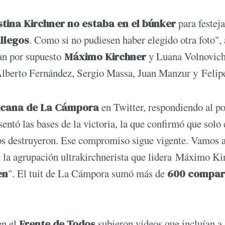
stina Kirchner no estaba en el búnker
para festeja
llegos
. Como si no pudiesen haber elegido otra foto",
ran por supuesto
Máximo Kirchner
y Luana Volnovich
Alberto Fernández, Sergio Massa, Juan Manzur y Felip
icana de La Cámpora
en Twitter, respondiendo al p
sentó las bases de la victoria, la que confirmó que solo
os destruyeron. Ese compromiso sigue vigente. Vamos 
la agrupación ultrakirchnerista que lidera Máximo Ki
en
". El tuit de La Cámpora sumó más de
600 compar
en el
Frente de Todos
subieron videos que incluían a