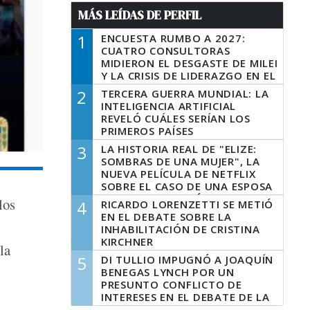
MÁS LEÍDAS DE PERFIL
1
ENCUESTA RUMBO A 2027:
CUATRO CONSULTORAS
MIDIERON EL DESGASTE DE MILEI
Y LA CRISIS DE LIDERAZGO EN EL
PERONISMO
2
TERCERA GUERRA MUNDIAL: LA
INTELIGENCIA ARTIFICIAL
REVELÓ CUÁLES SERÍAN LOS
PRIMEROS PAÍSES
LATINOAMERICANOS EN SER
3
LA HISTORIA REAL DE "ELIZE:
DERROTADOS
SOMBRAS DE UNA MUJER", LA
NUEVA PELÍCULA DE NETFLIX
SOBRE EL CASO DE UNA ESPOSA
QUE DESCUARTIZÓ A SU
los
4
RICARDO LORENZETTI SE METIÓ
MARIDO
EN EL DEBATE SOBRE LA
INHABILITACIÓN DE CRISTINA
KIRCHNER
la
5
DI TULLIO IMPUGNÓ A JOAQUÍN
BENEGAS LYNCH POR UN
PRESUNTO CONFLICTO DE
INTERESES EN EL DEBATE DE LA
LEY DE TIERRAS