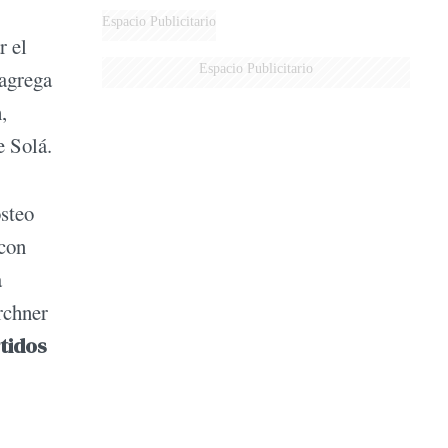
Espacio Publicitario
r el
Espacio Publicitario
 agrega
,
e Solá.
osteo
 con
a
rchner
tidos