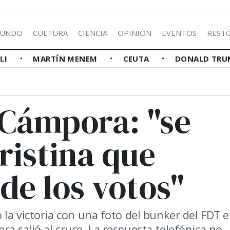
UNDO
CULTURA
CIENCIA
OPINIÓN
EVENTOS
REST
LLI
MARTÍN MENEM
CEUTA
DONALD TRU
 Cámpora: "se
ristina que
de los votos"
 la victoria con una foto del bunker del FDT e
ra salió al cruce. La respuesta telefónica no