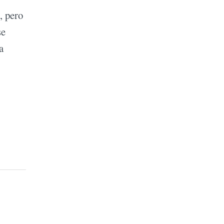
, pero
se
a