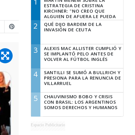
1
MARTÍN MENEM SOBRE LA
ESTRATEGIA DE CRISTINA
KIRCHNER: "NO CREO QUE
ALGUIEN DE AFUERA LE PUEDA
DECIR A LA JUSTICIA LO QUE
2
QUÉ DIJO BARDEM DE LA
TIENE QUE HACER"
INVASIÓN DE CEUTA
3
ALEXIS MAC ALLISTER CUMPLIÓ Y
SE IMPLANTÓ PELO ANTES DE
VOLVER AL FÚTBOL INGLÉS
4
SANTILLI SE SUMÓ A BULLRICH Y
PRESIONA PARA LA RENUNCIA DE
VILLARRUEL
5
CHAUVINISMO BOBO Y CRISIS
CON BRASIL: LOS ARGENTINOS
SOMOS DERECHOS Y HUMANOS
Espacio Publicitario