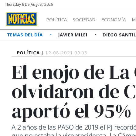
Thursday 6 De August, 2026
POLÍTICA
SOCIEDAD
ECONOMÍA
M
TEMAS DEL DÍA
JAVIER MILEI
DIEGO SANTI
POLÍTICA |
12-08-2021 09:03
El enojo de La
olvidaron de C
aportó el 95% 
A 2 años de las PASO de 2019 el PJ recordó
que no estaba la vicepresidenta. La Cámpo