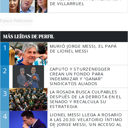
DE VILLARRUEL
Espacio Publicitario
MÁS LEÍDAS DE PERFIL
1
MURIÓ JORGE MESSI, EL PAPÁ
DE LIONEL MESSI
2
CAPUTO Y STURZENEGGER
CREAN UN FONDO PARA
INDEMNIZAR Y “GANAR”
SINDICATOS ALIADOS
3
LA ROSADA BUSCA CULPABLES
DESPUÉS DE LA DERROTA EN EL
SENADO Y RECALCULA SU
ESTRATEGIA
4
LIONEL MESSI LLEGA A ROSARIO
A LAS 20.30: VELATORIO ÍNTIMO
DE JORGE MESSI, SIN ACCESO AL