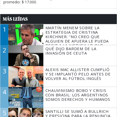
promedio: $ 17.000.
MÁS LEÍDAS
1
MARTÍN MENEM SOBRE LA
ESTRATEGIA DE CRISTINA
KIRCHNER: "NO CREO QUE
ALGUIEN DE AFUERA LE PUEDA
DECIR A LA JUSTICIA LO QUE
2
QUÉ DIJO BARDEM DE LA
TIENE QUE HACER"
INVASIÓN DE CEUTA
3
ALEXIS MAC ALLISTER CUMPLIÓ
Y SE IMPLANTÓ PELO ANTES DE
VOLVER AL FÚTBOL INGLÉS
4
CHAUVINISMO BOBO Y CRISIS
CON BRASIL: LOS ARGENTINOS
SOMOS DERECHOS Y HUMANOS
5
SANTILLI SE SUMÓ A BULLRICH
Y PRESIONA PARA LA RENUNCIA