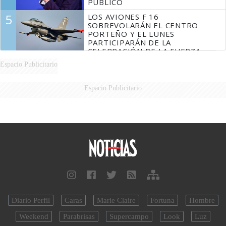
PÚBLICO
5
LOS AVIONES F 16
SOBREVOLARÁN EL CENTRO
PORTEÑO Y EL LUNES
PARTICIPARÁN DE LA
CELEBRACIÓN DE LA FUERZA
AÉREA
Espacio Publicitario
Espacio Publicitario
Diario Perfil
Caras
Marie Claire
Fortuna
Hombre
Weekend
Parabrisas
Supercampo
Look
Luz