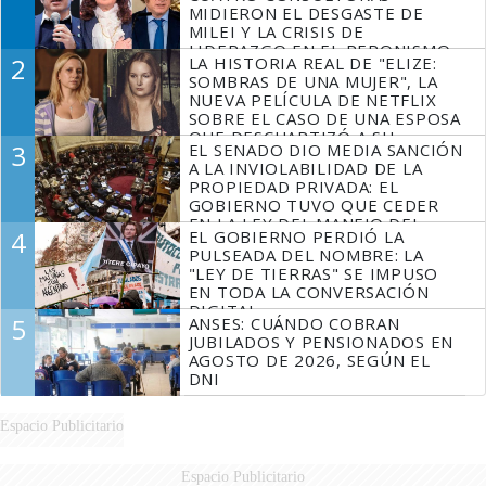
MIDIERON EL DESGASTE DE
MILEI Y LA CRISIS DE
LIDERAZGO EN EL PERONISMO
2
LA HISTORIA REAL DE "ELIZE:
SOMBRAS DE UNA MUJER", LA
NUEVA PELÍCULA DE NETFLIX
SOBRE EL CASO DE UNA ESPOSA
QUE DESCUARTIZÓ A SU
3
EL SENADO DIO MEDIA SANCIÓN
MARIDO
A LA INVIOLABILIDAD DE LA
PROPIEDAD PRIVADA: EL
GOBIERNO TUVO QUE CEDER
EN LA LEY DEL MANEJO DEL
4
EL GOBIERNO PERDIÓ LA
FUEGO
PULSEADA DEL NOMBRE: LA
"LEY DE TIERRAS" SE IMPUSO
EN TODA LA CONVERSACIÓN
DIGITAL
5
ANSES: CUÁNDO COBRAN
JUBILADOS Y PENSIONADOS EN
AGOSTO DE 2026, SEGÚN EL
DNI
Espacio Publicitario
Espacio Publicitario