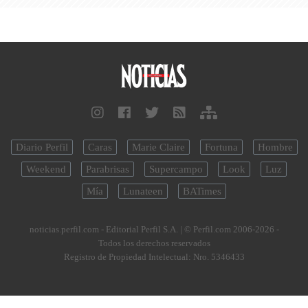
Diario Perfil
Caras
Marie Claire
Fortuna
Hombre
Weekend
Parabrisas
Supercampo
Look
Luz
Mía
Lunateen
BATimes
noticias.perfil.com - Editorial Perfil S.A.
| © Perfil.com 2006-2026 -
Todos los derechos reservados
Registro de Propiedad Intelectual: Nro. 5346433