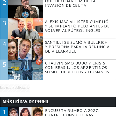
2
QUÉ DIJO BARDEM DE LA
TIENE QUE HACER"
INVASIÓN DE CEUTA
3
ALEXIS MAC ALLISTER CUMPLIÓ
Y SE IMPLANTÓ PELO ANTES DE
VOLVER AL FÚTBOL INGLÉS
4
SANTILLI SE SUMÓ A BULLRICH
Y PRESIONA PARA LA RENUNCIA
DE VILLARRUEL
5
CHAUVINISMO BOBO Y CRISIS
CON BRASIL: LOS ARGENTINOS
SOMOS DERECHOS Y HUMANOS
Espacio Publicitario
MÁS LEÍDAS DE PERFIL
1
ENCUESTA RUMBO A 2027:
CUATRO CONSULTORAS