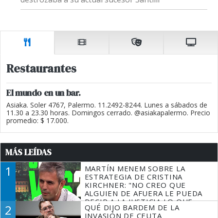
Restaurantes
El mundo en un bar.
Asiaka. Soler 4767, Palermo. 11.2492-8244. Lunes a sábados de
11.30 a 23.30 horas. Domingos cerrado. @asiakapalermo. Precio
promedio: $ 17.000.
MÁS LEÍDAS
1
MARTÍN MENEM SOBRE LA
ESTRATEGIA DE CRISTINA
KIRCHNER: "NO CREO QUE
ALGUIEN DE AFUERA LE PUEDA
DECIR A LA JUSTICIA LO QUE
2
QUÉ DIJO BARDEM DE LA
TIENE QUE HACER"
INVASIÓN DE CEUTA