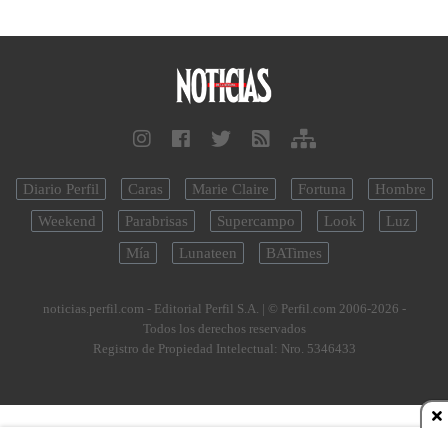
Diario Perfil
Caras
Marie Claire
Fortuna
Hombre
Weekend
Parabrisas
Supercampo
Look
Luz
Mía
Lunateen
BATimes
noticias.perfil.com - Editorial Perfil S.A.
| © Perfil.com 2006-2026 -
Todos los derechos reservados
Registro de Propiedad Intelectual: Nro. 5346433