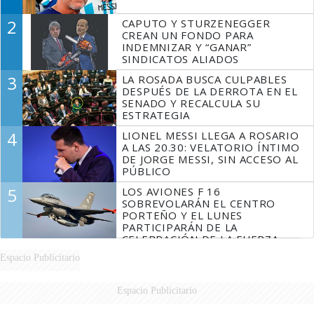
2
CAPUTO Y STURZENEGGER
CREAN UN FONDO PARA
INDEMNIZAR Y “GANAR”
SINDICATOS ALIADOS
3
LA ROSADA BUSCA CULPABLES
DESPUÉS DE LA DERROTA EN EL
SENADO Y RECALCULA SU
ESTRATEGIA
4
LIONEL MESSI LLEGA A ROSARIO
A LAS 20.30: VELATORIO ÍNTIMO
DE JORGE MESSI, SIN ACCESO AL
PÚBLICO
5
LOS AVIONES F 16
SOBREVOLARÁN EL CENTRO
PORTEÑO Y EL LUNES
PARTICIPARÁN DE LA
CELEBRACIÓN DE LA FUERZA
AÉREA
Espacio Publicitario
Espacio Publicitario