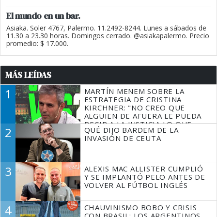
El mundo en un bar.
Asiaka. Soler 4767, Palermo. 11.2492-8244. Lunes a sábados de
11.30 a 23.30 horas. Domingos cerrado. @asiakapalermo. Precio
promedio: $ 17.000.
MÁS LEÍDAS
1
MARTÍN MENEM SOBRE LA
ESTRATEGIA DE CRISTINA
KIRCHNER: "NO CREO QUE
ALGUIEN DE AFUERA LE PUEDA
DECIR A LA JUSTICIA LO QUE
2
QUÉ DIJO BARDEM DE LA
TIENE QUE HACER"
INVASIÓN DE CEUTA
3
ALEXIS MAC ALLISTER CUMPLIÓ
Y SE IMPLANTÓ PELO ANTES DE
VOLVER AL FÚTBOL INGLÉS
4
CHAUVINISMO BOBO Y CRISIS
CON BRASIL: LOS ARGENTINOS