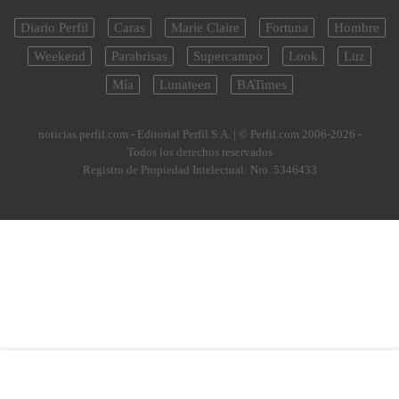
Diario Perfil
Caras
Marie Claire
Fortuna
Hombre
Weekend
Parabrisas
Supercampo
Look
Luz
Mía
Lunateen
BATimes
noticias.perfil.com - Editorial Perfil S.A.
| © Perfil.com 2006-2026 -
Todos los derechos reservados
Registro de Propiedad Intelectual: Nro. 5346433