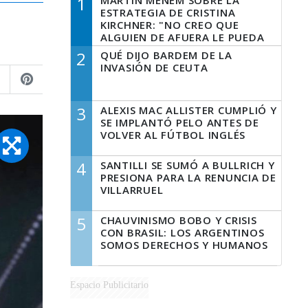
1
MARTÍN MENEM SOBRE LA
ESTRATEGIA DE CRISTINA
KIRCHNER: "NO CREO QUE
ALGUIEN DE AFUERA LE PUEDA
DECIR A LA JUSTICIA LO QUE
2
QUÉ DIJO BARDEM DE LA
TIENE QUE HACER"
INVASIÓN DE CEUTA
3
ALEXIS MAC ALLISTER CUMPLIÓ Y
SE IMPLANTÓ PELO ANTES DE
VOLVER AL FÚTBOL INGLÉS
4
SANTILLI SE SUMÓ A BULLRICH Y
PRESIONA PARA LA RENUNCIA DE
VILLARRUEL
5
CHAUVINISMO BOBO Y CRISIS
CON BRASIL: LOS ARGENTINOS
SOMOS DERECHOS Y HUMANOS
Espacio Publicitario