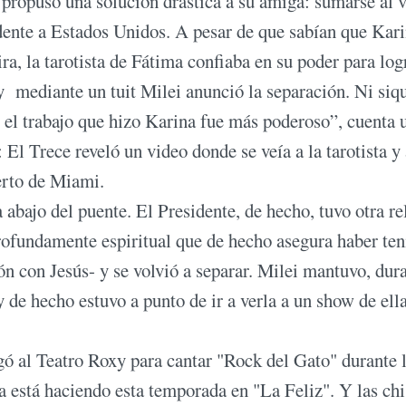
propuso una solución drástica a su amiga: sumarse al v
sidente a Estados Unidos. A pesar de que sabían que Kar
ira, la tarotista de Fátima confiaba en su poder para log
, y mediante un tuit Milei anunció la separación. Ni siq
 el trabajo que hizo Karina fue más poderoso”, cuenta 
: El Trece reveló un video donde se veía a la tarotista y 
uerto de Miami.
bajo del puente. El Presidente, de hecho, tuvo otra re
rofundamente espiritual que de hecho asegura haber te
n con Jesús- y se volvió a separar. Milei mantuvo, dur
 de hecho estuvo a punto de ir a verla a un show de ell
ó al Teatro Roxy para cantar "Rock del Gato" durante 
la está haciendo esta temporada en "La Feliz". Y las ch