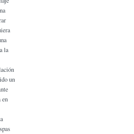
iaje
ina
rar
uiera
una
a la
lación
nido un
ante
a en
la
ispas