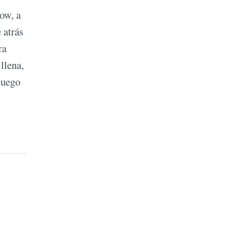
how, a
 atrás
ra
llena,
Luego
s