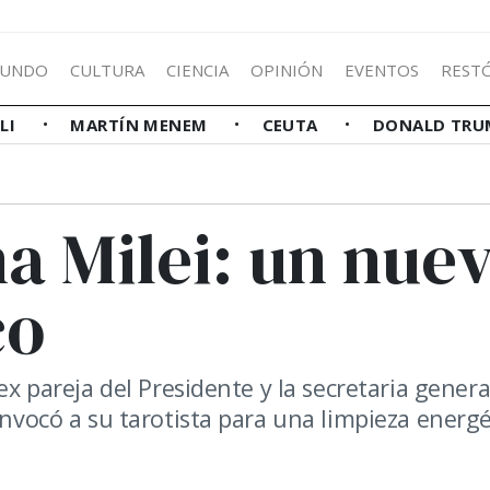
UNDO
CULTURA
CIENCIA
OPINIÓN
EVENTOS
REST
LLI
MARTÍN MENEM
CEUTA
DONALD TRU
a Milei: un nue
co
ex pareja del Presidente y la secretaria genera
onvocó a su tarotista para una limpieza energé