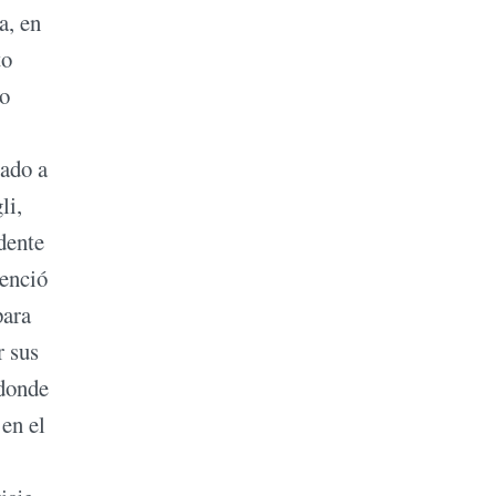
a, en
to
lo
zado a
li,
dente
venció
para
r sus
 donde
 en el