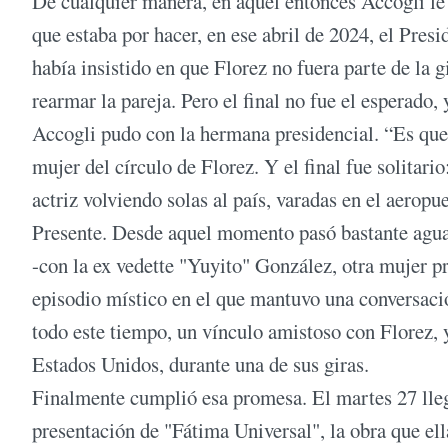
De cualquier manera, en aquel entonces Accogli le 
que estaba por hacer, en ese abril de 2024, el Pre
había insistido en que Florez no fuera parte de la g
rearmar la pareja. Pero el final no fue el esperado
Accogli pudo con la hermana presidencial. “Es que
mujer del círculo de Florez. Y el final fue solitario
actriz volviendo solas al país, varadas en el aerop
Presente. Desde aquel momento pasó bastante agua a
-con la ex vedette "Yuyito" González, otra mujer p
episodio místico en el que mantuvo una conversació
todo este tiempo, un vínculo amistoso con Florez, y
Estados Unidos, durante una de sus giras.
Finalmente cumplió esa promesa. El martes 27 lleg
presentación de "Fátima Universal", la obra que el