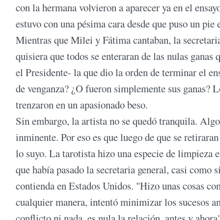
con la hermana volvieron a aparecer ya en el ensayo
estuvo con una pésima cara desde que puso un pie en
Mientras que Milei y Fátima cantaban, la secretari
quisiera que todos se enteraran de las nulas ganas 
el Presidente- la que dio la orden de terminar el e
de venganza? ¿O fueron simplemente sus ganas? Lo 
trenzaron en un apasionado beso.
Sin embargo, la artista no se quedó tranquila. Alg
inminente. Por eso es que luego de que se retirar
lo suyo. La tarotista hizo una especie de limpieza e
que había pasado la secretaria general, casi como s
contienda en Estados Unidos. "Hizo unas cosas con
cualquier manera, intentó minimizar los sucesos a
conflicto ni nada, es nula la relación, antes y ahora