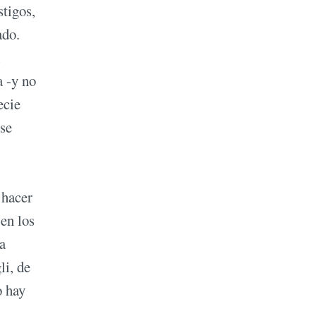
stigos,
ado.
i
a -y no
ecie
 se
 hacer
 en los
a
li, de
o hay