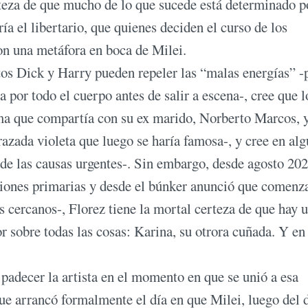
erteza de que mucho de lo que sucede está determinado p
ía el libertario, que quienes deciden el curso de los
son una metáfora en boca de Milei.
tos Dick y Harry pueden repeler las “malas energías” -
ta por todo el cuerpo antes de salir a escena-, cree que l
ama que compartía con su ex marido, Norberto Marcos, 
azada violeta que luego se haría famosa-, y cree en al
de las causas urgentes-. Sin embargo, desde agosto 202
ciones primarias y desde el búnker anunció que comenz
s cercanos-, Florez tiene la mortal certeza de que hay 
r sobre todas las cosas: Karina, su otrora cuñada. Y en 
 padecer la artista en el momento en que se unió a esa
que arrancó formalmente el día en que Milei, luego del 