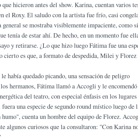
 que hicieron antes del show. Karina, cuentan varios te
 el Roxy. El saludo con la artista fue frío, casi congel
a general se mostraba visiblemente impaciente, como s
que tenía de estar ahí. De hecho, en un momento fue ell
nsayo y retirarse. ¿Lo que hizo luego Fátima fue una esp
cierto es que, a formato de despedida, Milei y Florez
o le había quedado picando, una sensación de peligro
an los hermanos, Fátima llamó a Accogli y le encomendó
nergética del teatro, con especial énfasis en los lugares
i fuera una especie de segundo round místico luego de l
 humo", cuenta un hombre del equipo de Florez. Accog
nte algunos curiosos que la consultaron: "Con Karina n
".