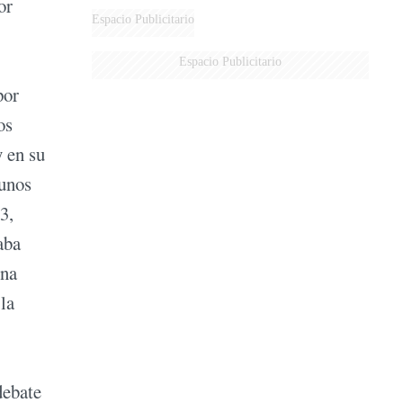
or
DERROTADOS
Espacio Publicitario
Espacio Publicitario
por
os
y en su
gunos
3,
aba
una
la
debate