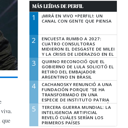
MÁS LEÍDAS DE PERFIL
1
¡MIRÁ EN VIVO +PERFIL!: UN
CANAL CON GENTE QUE PIENSA
2
ENCUESTA RUMBO A 2027:
CUATRO CONSULTORAS
MIDIERON EL DESGASTE DE MILEI
Y LA CRISIS DE LIDERAZGO EN EL
PERONISMO
3
QUIRNO RECONOCIÓ QUE EL
GOBIERNO DE LULA SOLICITÓ EL
RETIRO DEL EMBAJADOR
ARGENTINO EN BRASIL
4
CACHANOSKY RENUNCIÓ A UNA
FUNDACIÓN PORQUE "SE HA
TRANSFORMADO EN UNA
ESPECIE DE INSTITUTO PATRIA
e
INCONDICIONAL DE LA GESTIÓN
5
TERCERA GUERRA MUNDIAL: LA
 viva.
DE MILEI"
INTELIGENCIA ARTIFICIAL
REVELÓ CUÁLES SERÍAN LOS
l que
PRIMEROS PAÍSES
LATINOAMERICANOS EN SER