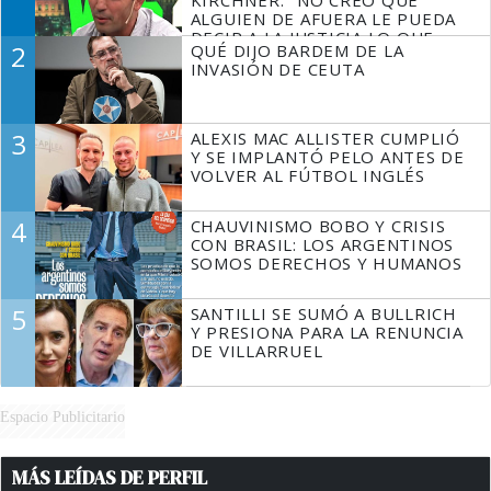
ALGUIEN DE AFUERA LE PUEDA
DECIR A LA JUSTICIA LO QUE
2
QUÉ DIJO BARDEM DE LA
TIENE QUE HACER"
INVASIÓN DE CEUTA
3
ALEXIS MAC ALLISTER CUMPLIÓ
Y SE IMPLANTÓ PELO ANTES DE
VOLVER AL FÚTBOL INGLÉS
4
CHAUVINISMO BOBO Y CRISIS
CON BRASIL: LOS ARGENTINOS
SOMOS DERECHOS Y HUMANOS
5
SANTILLI SE SUMÓ A BULLRICH
Y PRESIONA PARA LA RENUNCIA
DE VILLARRUEL
Espacio Publicitario
MÁS LEÍDAS DE PERFIL