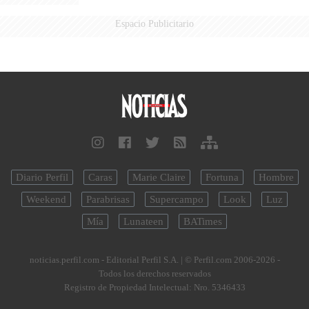
Espacio Publicitario
Diario Perfil
Caras
Marie Claire
Fortuna
Hombre
Weekend
Parabrisas
Supercampo
Look
Luz
Mía
Lunateen
BATimes
noticias.perfil.com - Editorial Perfil S.A.
| © Perfil.com 2006-2026 -
Todos los derechos reservados
Registro de Propiedad Intelectual: Nro. 5346433