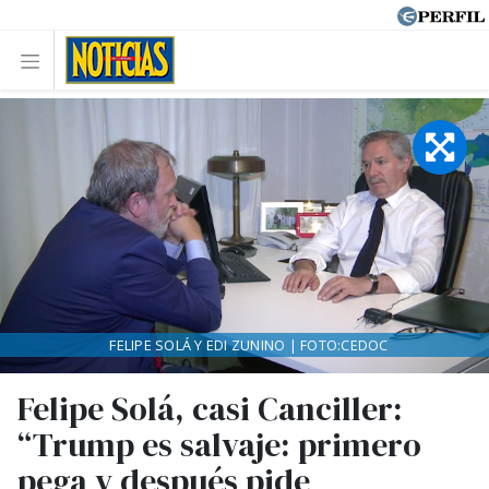
FELIPE SOLÁ Y EDI ZUNINO | FOTO:CEDOC
Felipe Solá, casi Canciller:
“Trump es salvaje: primero
pega y después pide