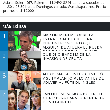
Asiaka. Soler 4767, Palermo. 11.2492-8244. Lunes a sábados de
11.30 a 23.30 horas. Domingos cerrado. @asiakapalermo. Precio
promedio: $ 17.000.
MÁS LEÍDAS
1
MARTÍN MENEM SOBRE LA
ESTRATEGIA DE CRISTINA
KIRCHNER: "NO CREO QUE
ALGUIEN DE AFUERA LE PUEDA
DECIR A LA JUSTICIA LO QUE
2
QUÉ DIJO BARDEM DE LA
TIENE QUE HACER"
INVASIÓN DE CEUTA
3
ALEXIS MAC ALLISTER CUMPLIÓ
Y SE IMPLANTÓ PELO ANTES DE
VOLVER AL FÚTBOL INGLÉS
4
SANTILLI SE SUMÓ A BULLRICH
Y PRESIONA PARA LA RENUNCIA
DE VILLARRUEL