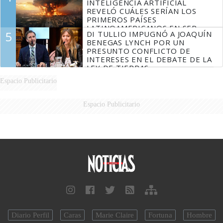
INTELIGENCIA ARTIFICIAL
REVELÓ CUÁLES SERÍAN LOS
PRIMEROS PAÍSES
LATINOAMERICANOS EN SER
5
DI TULLIO IMPUGNÓ A JOAQUÍN
DERROTADOS
BENEGAS LYNCH POR UN
PRESUNTO CONFLICTO DE
INTERESES EN EL DEBATE DE LA
LEY DE TIERRAS
Espacio Publicitario
Espacio Publicitario
Diario Perfil
Caras
Marie Claire
Fortuna
Hombre