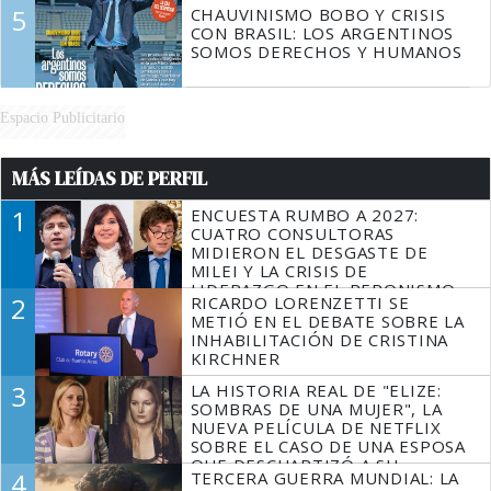
5
CHAUVINISMO BOBO Y CRISIS
CON BRASIL: LOS ARGENTINOS
SOMOS DERECHOS Y HUMANOS
Espacio Publicitario
MÁS LEÍDAS DE PERFIL
1
ENCUESTA RUMBO A 2027:
CUATRO CONSULTORAS
MIDIERON EL DESGASTE DE
MILEI Y LA CRISIS DE
LIDERAZGO EN EL PERONISMO
2
RICARDO LORENZETTI SE
METIÓ EN EL DEBATE SOBRE LA
INHABILITACIÓN DE CRISTINA
KIRCHNER
3
LA HISTORIA REAL DE "ELIZE:
SOMBRAS DE UNA MUJER", LA
NUEVA PELÍCULA DE NETFLIX
SOBRE EL CASO DE UNA ESPOSA
QUE DESCUARTIZÓ A SU
4
TERCERA GUERRA MUNDIAL: LA
MARIDO