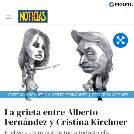
CRISTINA KIRCHNER Y ALBERTO FERNÁNDEZ | FOTO:PABLO TEMES
La grieta entre Alberto
Fernández y Cristina Kirchner
Él elige a los ministros (no a todos) y ella