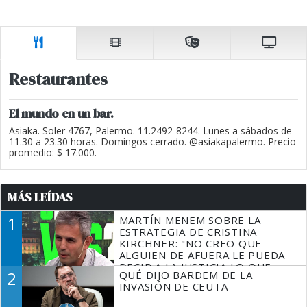
Restaurantes
El mundo en un bar.
Asiaka. Soler 4767, Palermo. 11.2492-8244. Lunes a sábados de
11.30 a 23.30 horas. Domingos cerrado. @asiakapalermo. Precio
promedio: $ 17.000.
MÁS LEÍDAS
1
MARTÍN MENEM SOBRE LA
ESTRATEGIA DE CRISTINA
KIRCHNER: "NO CREO QUE
ALGUIEN DE AFUERA LE PUEDA
DECIR A LA JUSTICIA LO QUE
2
QUÉ DIJO BARDEM DE LA
TIENE QUE HACER"
INVASIÓN DE CEUTA