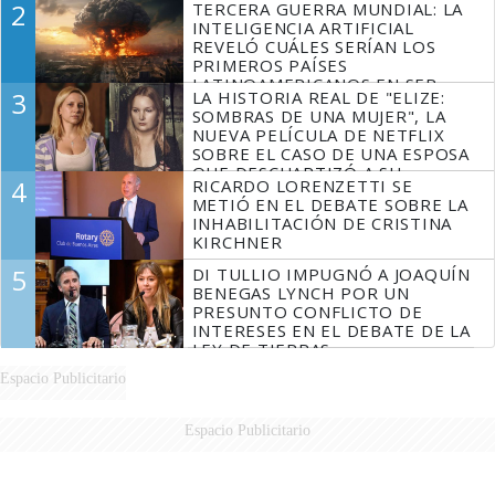
2
TERCERA GUERRA MUNDIAL: LA
INTELIGENCIA ARTIFICIAL
REVELÓ CUÁLES SERÍAN LOS
PRIMEROS PAÍSES
LATINOAMERICANOS EN SER
3
LA HISTORIA REAL DE "ELIZE:
DERROTADOS
SOMBRAS DE UNA MUJER", LA
NUEVA PELÍCULA DE NETFLIX
SOBRE EL CASO DE UNA ESPOSA
QUE DESCUARTIZÓ A SU
4
RICARDO LORENZETTI SE
MARIDO
METIÓ EN EL DEBATE SOBRE LA
INHABILITACIÓN DE CRISTINA
KIRCHNER
5
DI TULLIO IMPUGNÓ A JOAQUÍN
BENEGAS LYNCH POR UN
PRESUNTO CONFLICTO DE
INTERESES EN EL DEBATE DE LA
LEY DE TIERRAS
Espacio Publicitario
Espacio Publicitario