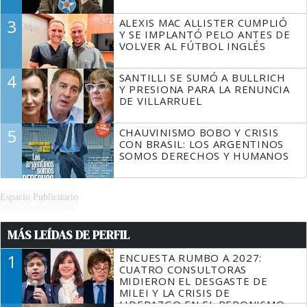
3
ALEXIS MAC ALLISTER CUMPLIÓ
Y SE IMPLANTÓ PELO ANTES DE
VOLVER AL FÚTBOL INGLÉS
4
SANTILLI SE SUMÓ A BULLRICH
Y PRESIONA PARA LA RENUNCIA
DE VILLARRUEL
5
CHAUVINISMO BOBO Y CRISIS
CON BRASIL: LOS ARGENTINOS
SOMOS DERECHOS Y HUMANOS
Espacio Publicitario
MÁS LEÍDAS DE PERFIL
1
ENCUESTA RUMBO A 2027:
CUATRO CONSULTORAS
MIDIERON EL DESGASTE DE
MILEI Y LA CRISIS DE
LIDERAZGO EN EL PERONISMO