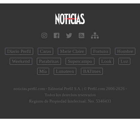
Diario Perfil
Caras
Marie Claire
Fortuna
Hombre
Weekend
Parabrisas
Supercampo
Look
Luz
Mía
Lunateen
BATimes
noticias.perfil.com - Editorial Perfil S.A.
| © Perfil.com 2006-2026 -
Todos los derechos reservados
Registro de Propiedad Intelectual: Nro. 5346433