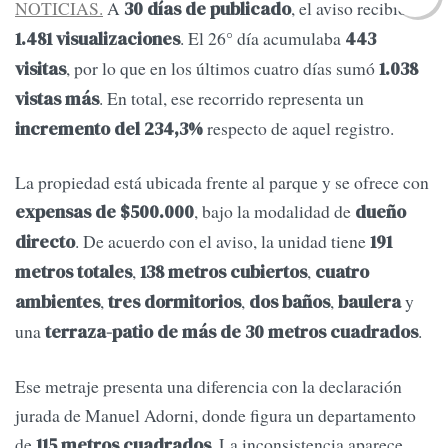
NOTICIAS.
A
, el aviso recibió
30 días de publicado
. El 26° día acumulaba
1.481 visualizaciones
443
, por lo que en los últimos cuatro días sumó
visitas
1.038
. En total, ese recorrido representa un
vistas más
respecto de aquel registro.
incremento del 234,3%
La propiedad está ubicada frente al parque y se ofrece con
, bajo la modalidad de
expensas de $500.000
dueño
. De acuerdo con el aviso, la unidad tiene
directo
191
,
,
metros totales
138 metros cubiertos
cuatro
,
,
,
y
ambientes
tres dormitorios
dos baños
baulera
una
.
terraza-patio de más de 30 metros cuadrados
Ese metraje presenta una diferencia con la declaración
jurada de Manuel Adorni, donde figura un departamento
de
. La inconsistencia aparece
115 metros cuadrados