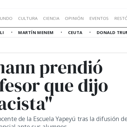
UNDO
CULTURA
CIENCIA
OPINIÓN
EVENTOS
REST
LLI
MARTÍN MENEM
CEUTA
DONALD TRU
mann prendió
fesor que dijo
acista"
cente de la Escuela Yapeyú tras la difusión d
dencial ante sus alumnos.