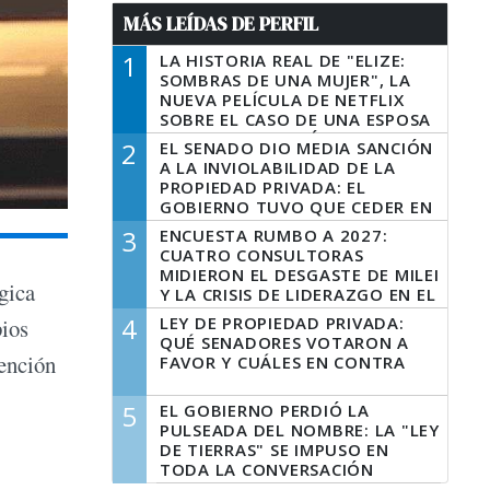
MÁS LEÍDAS DE PERFIL
1
LA HISTORIA REAL DE "ELIZE:
SOMBRAS DE UNA MUJER", LA
NUEVA PELÍCULA DE NETFLIX
SOBRE EL CASO DE UNA ESPOSA
QUE DESCUARTIZÓ A SU
2
EL SENADO DIO MEDIA SANCIÓN
MARIDO
A LA INVIOLABILIDAD DE LA
PROPIEDAD PRIVADA: EL
GOBIERNO TUVO QUE CEDER EN
LA LEY DEL MANEJO DEL FUEGO
3
ENCUESTA RUMBO A 2027:
CUATRO CONSULTORAS
MIDIERON EL DESGASTE DE MILEI
gica
Y LA CRISIS DE LIDERAZGO EN EL
PERONISMO
4
LEY DE PROPIEDAD PRIVADA:
pios
QUÉ SENADORES VOTARON A
vención
FAVOR Y CUÁLES EN CONTRA
5
EL GOBIERNO PERDIÓ LA
PULSEADA DEL NOMBRE: LA "LEY
DE TIERRAS" SE IMPUSO EN
TODA LA CONVERSACIÓN
DIGITAL