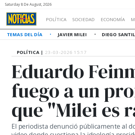
Saturday 8 De August, 2026
POLÍTICA
SOCIEDAD
ECONOMÍA
M
TEMAS DEL DÍA
JAVIER MILEI
DIEGO SANTI
POLÍTICA |
23-03-2026 15:17
Eduardo Fein
fuego a un pro
que "Milei es r
El periodista denunció públicamente al do
video donde cuestiona la ideología presi