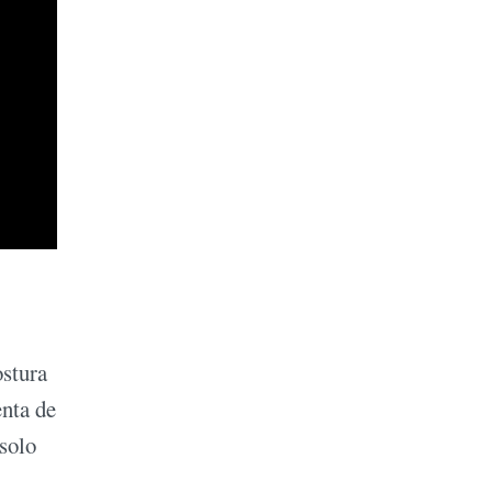
ostura
enta de
solo