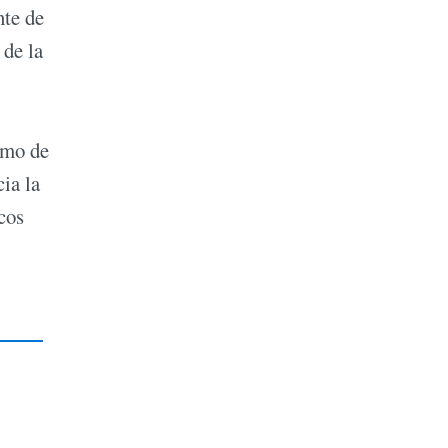
nte de
 de la
smo de
ia la
cos