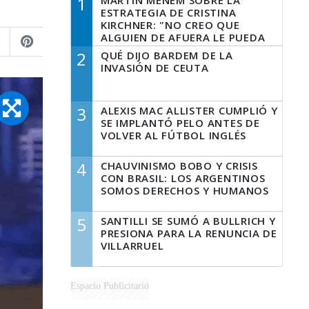
1
MARTÍN MENEM SOBRE LA
ESTRATEGIA DE CRISTINA
KIRCHNER: "NO CREO QUE
ALGUIEN DE AFUERA LE PUEDA
DECIR A LA JUSTICIA LO QUE
2
QUÉ DIJO BARDEM DE LA
TIENE QUE HACER"
INVASIÓN DE CEUTA
3
ALEXIS MAC ALLISTER CUMPLIÓ Y
SE IMPLANTÓ PELO ANTES DE
VOLVER AL FÚTBOL INGLÉS
4
CHAUVINISMO BOBO Y CRISIS
CON BRASIL: LOS ARGENTINOS
SOMOS DERECHOS Y HUMANOS
5
SANTILLI SE SUMÓ A BULLRICH Y
PRESIONA PARA LA RENUNCIA DE
VILLARRUEL
Espacio Publicitario