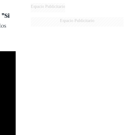
Espacio Publicitario
:
"Si
Espacio Publicitario
los