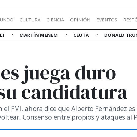
UNDO
CULTURA
CIENCIA
OPINIÓN
EVENTOS
REST
LLI
MARTÍN MENEM
CEUTA
DONALD TRU
es juega duro
su candidatura
n el FMI, ahora dice que Alberto Fernández es
 voltear. Consenso entre propios y ataques al 