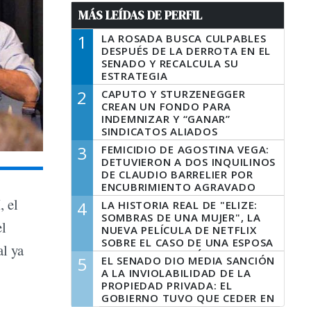
MÁS LEÍDAS DE PERFIL
1
LA ROSADA BUSCA CULPABLES
DESPUÉS DE LA DERROTA EN EL
SENADO Y RECALCULA SU
ESTRATEGIA
2
CAPUTO Y STURZENEGGER
CREAN UN FONDO PARA
INDEMNIZAR Y “GANAR”
SINDICATOS ALIADOS
3
FEMICIDIO DE AGOSTINA VEGA:
DETUVIERON A DOS INQUILINOS
DE CLAUDIO BARRELIER POR
ENCUBRIMIENTO AGRAVADO
, el
4
LA HISTORIA REAL DE "ELIZE:
SOMBRAS DE UNA MUJER", LA
el
NUEVA PELÍCULA DE NETFLIX
SOBRE EL CASO DE UNA ESPOSA
al ya
QUE DESCUARTIZÓ A SU
5
EL SENADO DIO MEDIA SANCIÓN
MARIDO
A LA INVIOLABILIDAD DE LA
PROPIEDAD PRIVADA: EL
GOBIERNO TUVO QUE CEDER EN
LA LEY DEL MANEJO DEL FUEGO