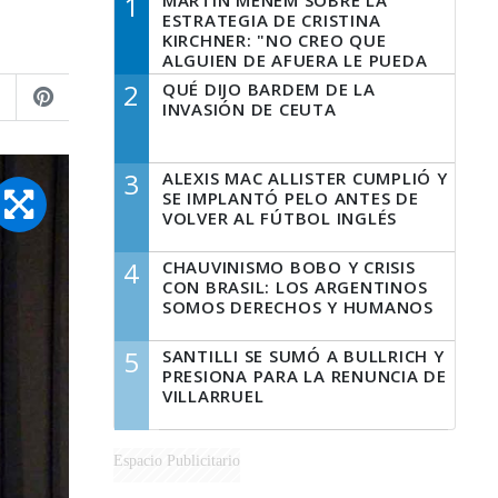
1
MARTÍN MENEM SOBRE LA
ESTRATEGIA DE CRISTINA
KIRCHNER: "NO CREO QUE
ALGUIEN DE AFUERA LE PUEDA
DECIR A LA JUSTICIA LO QUE
2
QUÉ DIJO BARDEM DE LA
TIENE QUE HACER"
INVASIÓN DE CEUTA
3
ALEXIS MAC ALLISTER CUMPLIÓ Y
SE IMPLANTÓ PELO ANTES DE
VOLVER AL FÚTBOL INGLÉS
4
CHAUVINISMO BOBO Y CRISIS
CON BRASIL: LOS ARGENTINOS
SOMOS DERECHOS Y HUMANOS
5
SANTILLI SE SUMÓ A BULLRICH Y
PRESIONA PARA LA RENUNCIA DE
VILLARRUEL
Espacio Publicitario