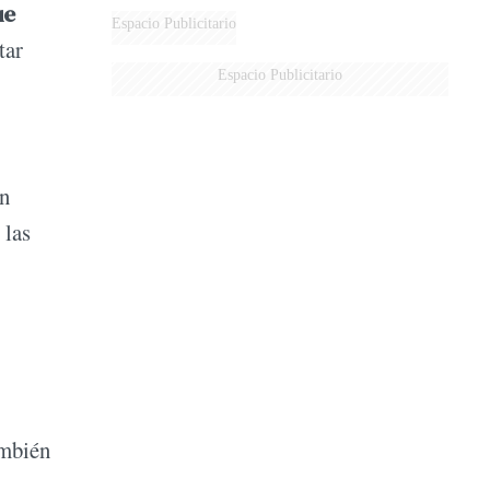
ue
Espacio Publicitario
tar
Espacio Publicitario
un
 las
ambién