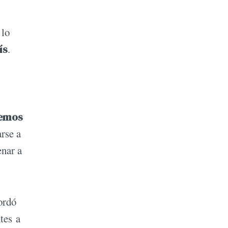
 lo
ís
.
nemos
rse a
enar a
ordó
tes a