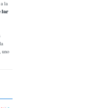
a la
 lar
s
la
, uno