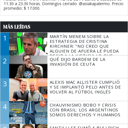
11.30 a 23.30 horas. Domingos cerrado. @asiakapalermo. Precio
promedio: $ 17.000.
MÁS LEÍDAS
1
MARTÍN MENEM SOBRE LA
ESTRATEGIA DE CRISTINA
KIRCHNER: "NO CREO QUE
ALGUIEN DE AFUERA LE PUEDA
DECIR A LA JUSTICIA LO QUE
2
QUÉ DIJO BARDEM DE LA
TIENE QUE HACER"
INVASIÓN DE CEUTA
3
ALEXIS MAC ALLISTER CUMPLIÓ
Y SE IMPLANTÓ PELO ANTES DE
VOLVER AL FÚTBOL INGLÉS
4
CHAUVINISMO BOBO Y CRISIS
CON BRASIL: LOS ARGENTINOS
SOMOS DERECHOS Y HUMANOS
SANTILLI SE SUMÓ A BULLRICH