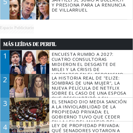
5
Y PRESIONA PARA LA RENUNCIA
DE VILLARRUEL
Espacio Publicitario
MÁS LEÍDAS DE PERFIL
1
ENCUESTA RUMBO A 2027:
CUATRO CONSULTORAS
MIDIERON EL DESGASTE DE
MILEI Y LA CRISIS DE
LIDERAZGO EN EL PERONISMO
2
LA HISTORIA REAL DE "ELIZE:
SOMBRAS DE UNA MUJER", LA
NUEVA PELÍCULA DE NETFLIX
SOBRE EL CASO DE UNA ESPOSA
QUE DESCUARTIZÓ A SU
3
EL SENADO DIO MEDIA SANCIÓN
MARIDO
A LA INVIOLABILIDAD DE LA
PROPIEDAD PRIVADA: EL
GOBIERNO TUVO QUE CEDER
EN LA LEY DEL MANEJO DEL
4
LEY DE PROPIEDAD PRIVADA:
FUEGO
QUÉ SENADORES VOTARON A