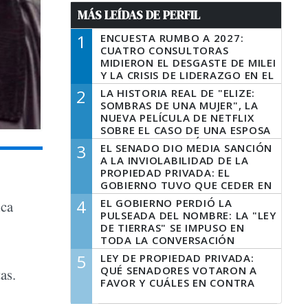
MÁS LEÍDAS DE PERFIL
1
ENCUESTA RUMBO A 2027:
CUATRO CONSULTORAS
MIDIERON EL DESGASTE DE MILEI
Y LA CRISIS DE LIDERAZGO EN EL
PERONISMO
2
LA HISTORIA REAL DE "ELIZE:
SOMBRAS DE UNA MUJER", LA
NUEVA PELÍCULA DE NETFLIX
SOBRE EL CASO DE UNA ESPOSA
QUE DESCUARTIZÓ A SU
3
EL SENADO DIO MEDIA SANCIÓN
MARIDO
A LA INVIOLABILIDAD DE LA
PROPIEDAD PRIVADA: EL
GOBIERNO TUVO QUE CEDER EN
LA LEY DEL MANEJO DEL FUEGO
4
EL GOBIERNO PERDIÓ LA
ica
PULSEADA DEL NOMBRE: LA "LEY
DE TIERRAS" SE IMPUSO EN
TODA LA CONVERSACIÓN
DIGITAL
5
LEY DE PROPIEDAD PRIVADA:
QUÉ SENADORES VOTARON A
tas.
FAVOR Y CUÁLES EN CONTRA