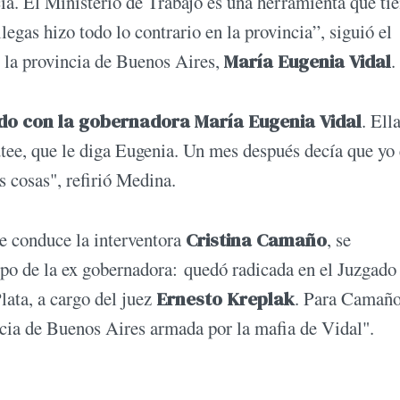
ticia. El Ministerio de Trabajo es una herramienta que ti
legas hizo todo lo contrario en la provincia”, siguió el
e la provincia de Buenos Aires,
María Eugenia Vidal
ido con la gobernadora María Eugenia Vidal
. Ell
utee, que le diga Eugenia. Un mes después decía que yo 
as cosas", refirió Medina.
e conduce la interventora
Cristina Camaño
, se
po de la ex gobernadora: quedó radicada en el Juzgado 
ata, a cargo del juez
Ernesto Kreplak
. Para Camaño
ncia de Buenos Aires armada por la mafia de Vidal".