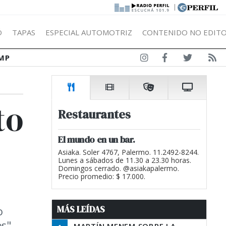
|
Ó
TAPAS
ESPECIAL AUTOMOTRIZ
CONTENIDO NO EDITO
MP
to
Restaurantes
El mundo en un bar.
Asiaka. Soler 4767, Palermo. 11.2492-8244.
Lunes a sábados de 11.30 a 23.30 horas.
Domingos cerrado. @asiakapalermo.
Precio promedio: $ 17.000.
MÁS LEÍDAS
o
s".