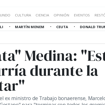
UNDO
CULTURA
CIENCIA
OPINIÓN
EVENTOS
REST
LLI
MARTÍN MENEM
CEUTA
DONALD TRU
ta" Medina: "Es
urría durante la
tar"
 del ex ministro de Trabajo bonaerense, Marcel
 Gestapo" para "terminar con todos los gremio