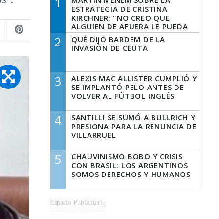
1
MARTÍN MENEM SOBRE LA
ESTRATEGIA DE CRISTINA
KIRCHNER: "NO CREO QUE
ALGUIEN DE AFUERA LE PUEDA
DECIR A LA JUSTICIA LO QUE
2
QUÉ DIJO BARDEM DE LA
TIENE QUE HACER"
INVASIÓN DE CEUTA
3
ALEXIS MAC ALLISTER CUMPLIÓ Y
SE IMPLANTÓ PELO ANTES DE
VOLVER AL FÚTBOL INGLÉS
4
SANTILLI SE SUMÓ A BULLRICH Y
PRESIONA PARA LA RENUNCIA DE
VILLARRUEL
5
CHAUVINISMO BOBO Y CRISIS
CON BRASIL: LOS ARGENTINOS
SOMOS DERECHOS Y HUMANOS
Espacio Publicitario