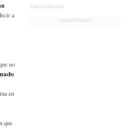
na
Espacio Publicitario
decir a
Espacio Publicitario
rque no
nado
dina en
en que