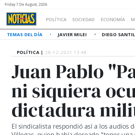
Friday 7 De August, 2026
POLÍTICA
SOCIEDAD
ECONOMÍA
M
TEMAS DEL DÍA
JAVIER MILEI
DIEGO SANTI
POLÍTICA |
28-12-2021 13:48
Juan Pablo "Pa
ni siquiera oc
dictadura mili
El sindicalista respondió así a los audios
Villegas, quien había deseado "tener una