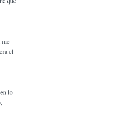
ene que
.
a me
era el
en lo
,