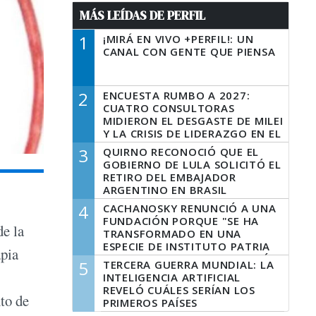
MÁS LEÍDAS DE PERFIL
1
¡MIRÁ EN VIVO +PERFIL!: UN
CANAL CON GENTE QUE PIENSA
2
ENCUESTA RUMBO A 2027:
CUATRO CONSULTORAS
MIDIERON EL DESGASTE DE MILEI
Y LA CRISIS DE LIDERAZGO EN EL
PERONISMO
3
QUIRNO RECONOCIÓ QUE EL
GOBIERNO DE LULA SOLICITÓ EL
RETIRO DEL EMBAJADOR
ARGENTINO EN BRASIL
4
CACHANOSKY RENUNCIÓ A UNA
FUNDACIÓN PORQUE "SE HA
de la
TRANSFORMADO EN UNA
ESPECIE DE INSTITUTO PATRIA
apia
INCONDICIONAL DE LA GESTIÓN
5
TERCERA GUERRA MUNDIAL: LA
DE MILEI"
INTELIGENCIA ARTIFICIAL
REVELÓ CUÁLES SERÍAN LOS
to de
PRIMEROS PAÍSES
LATINOAMERICANOS EN SER