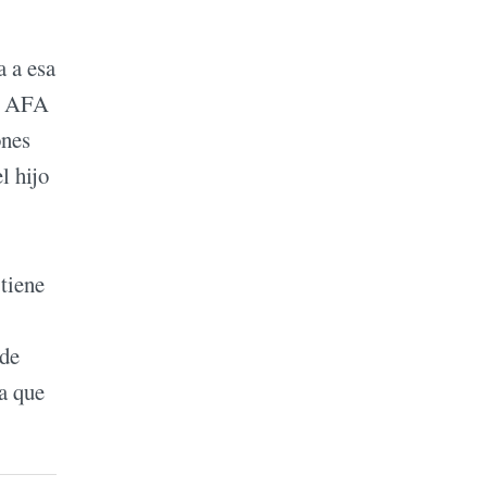
a a esa
la AFA
ones
l hijo
tiene
 de
ra que