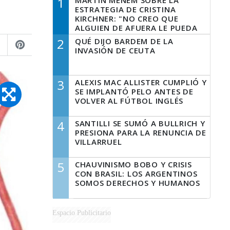
1
MARTÍN MENEM SOBRE LA
ESTRATEGIA DE CRISTINA
KIRCHNER: "NO CREO QUE
ALGUIEN DE AFUERA LE PUEDA
DECIR A LA JUSTICIA LO QUE
2
QUÉ DIJO BARDEM DE LA
TIENE QUE HACER"
INVASIÓN DE CEUTA
3
ALEXIS MAC ALLISTER CUMPLIÓ Y
SE IMPLANTÓ PELO ANTES DE
VOLVER AL FÚTBOL INGLÉS
4
SANTILLI SE SUMÓ A BULLRICH Y
PRESIONA PARA LA RENUNCIA DE
VILLARRUEL
5
CHAUVINISMO BOBO Y CRISIS
CON BRASIL: LOS ARGENTINOS
SOMOS DERECHOS Y HUMANOS
Espacio Publicitario