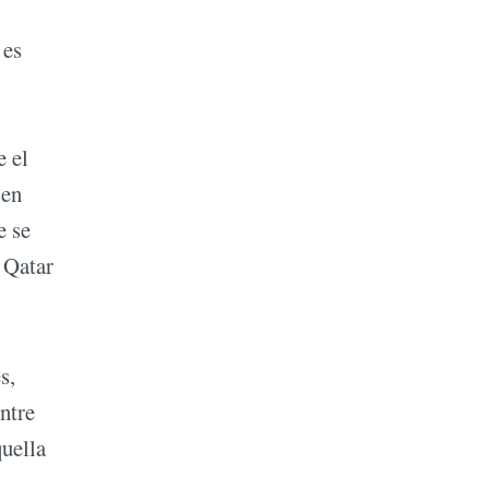
 es
e el
 en
e se
 Qatar
s,
ntre
quella