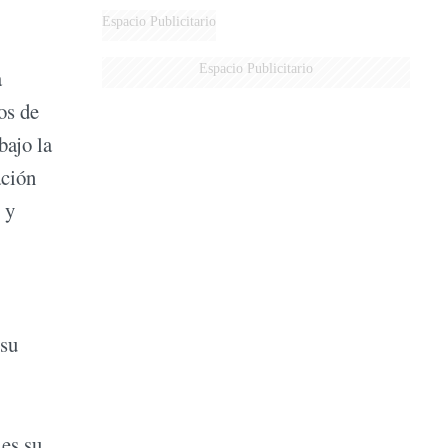
DERROTADOS
Espacio Publicitario
Espacio Publicitario
a
os de
bajo la
ación
 y
 su
 es su