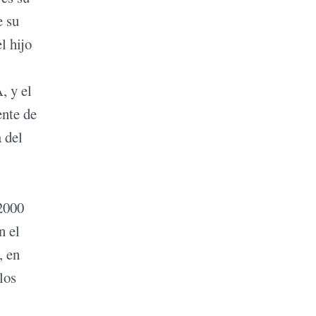
e su
l hijo
, y el
ente de
 del
 2000
n el
, en
los