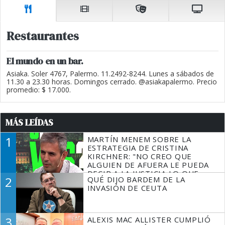
Restaurantes
El mundo en un bar.
Asiaka. Soler 4767, Palermo. 11.2492-8244. Lunes a sábados de
11.30 a 23.30 horas. Domingos cerrado. @asiakapalermo. Precio
promedio: $ 17.000.
MÁS LEÍDAS
1
MARTÍN MENEM SOBRE LA
ESTRATEGIA DE CRISTINA
KIRCHNER: "NO CREO QUE
ALGUIEN DE AFUERA LE PUEDA
DECIR A LA JUSTICIA LO QUE
2
QUÉ DIJO BARDEM DE LA
TIENE QUE HACER"
INVASIÓN DE CEUTA
3
ALEXIS MAC ALLISTER CUMPLIÓ