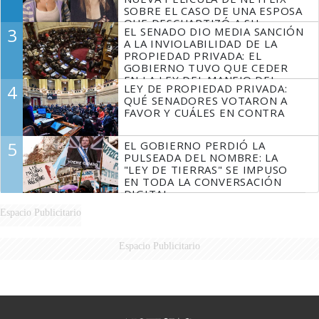
SOBRE EL CASO DE UNA ESPOSA
QUE DESCUARTIZÓ A SU
3
EL SENADO DIO MEDIA SANCIÓN
MARIDO
A LA INVIOLABILIDAD DE LA
PROPIEDAD PRIVADA: EL
GOBIERNO TUVO QUE CEDER
EN LA LEY DEL MANEJO DEL
4
LEY DE PROPIEDAD PRIVADA:
FUEGO
QUÉ SENADORES VOTARON A
FAVOR Y CUÁLES EN CONTRA
5
EL GOBIERNO PERDIÓ LA
PULSEADA DEL NOMBRE: LA
"LEY DE TIERRAS" SE IMPUSO
EN TODA LA CONVERSACIÓN
DIGITAL
Espacio Publicitario
Espacio Publicitario