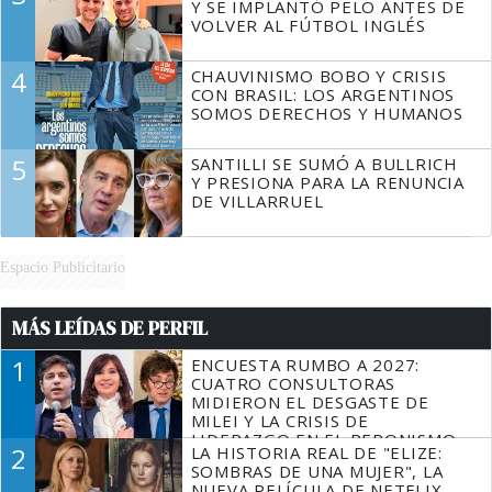
Y SE IMPLANTÓ PELO ANTES DE
VOLVER AL FÚTBOL INGLÉS
4
CHAUVINISMO BOBO Y CRISIS
CON BRASIL: LOS ARGENTINOS
SOMOS DERECHOS Y HUMANOS
5
SANTILLI SE SUMÓ A BULLRICH
Y PRESIONA PARA LA RENUNCIA
DE VILLARRUEL
Espacio Publicitario
MÁS LEÍDAS DE PERFIL
1
ENCUESTA RUMBO A 2027:
CUATRO CONSULTORAS
MIDIERON EL DESGASTE DE
MILEI Y LA CRISIS DE
LIDERAZGO EN EL PERONISMO
2
LA HISTORIA REAL DE "ELIZE:
SOMBRAS DE UNA MUJER", LA
NUEVA PELÍCULA DE NETFLIX