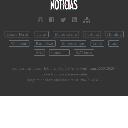
Diario Perfil
Caras
Marie Claire
Fortuna
Hombre
Weekend
Parabrisas
Supercampo
Look
Luz
Mía
Lunateen
BATimes
noticias.perfil.com - Editorial Perfil S.A.
| © Perfil.com 2006-2026 -
Todos los derechos reservados
Registro de Propiedad Intelectual: Nro. 5346433